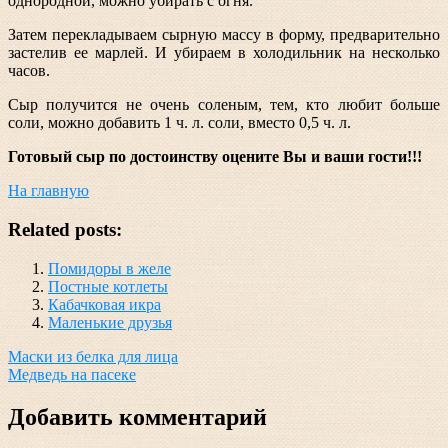
однородной, можно убирать с огня.
Затем перекладываем сырную массу в форму, предварительно
застелив ее марлей. И убираем в холодильник на несколько
часов.
Сыр получится не очень соленым, тем, кто любит больше
соли, можно добавить 1 ч. л. соли, вместо 0,5 ч. л.
Готовый сыр по достоинству оцените Вы и ваши гости!!!
На главную
Related posts:
Помидоры в желе
Постные котлеты
Кабачковая икра
Маленькие друзья
Навигация
Маски из белка для лица
Медведь на пасеке
по
записям
Добавить комментарий