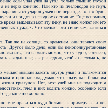
обенно если упал улей на угол, только слышно глухой
 я не верю конечно. Или кто из пчеловодов не гнул,
 царапины от ударов ульев при переезде, то что будет
куски и придут в негодное состояние. Еще вспомнил,
се время выклевывают эту пену, не знаю может им это
твенных нуждах. Что мешает эти синичкам, заняться
т. Так же на солнце, со временем, они теряют свою
ость! Другое было дело, если бы пенополиуретановые
о сказать, что сломать можно, что угодно, согласен,
вать каждый шаг, как разведчик, чтобы не сломать, не
то мешает мышам залезть внутрь улья? и полакомится
 воском и прополисом, думаю что грызуны с большим
жизни грызунов. Нет, этот улей мне не подходит, а
едостатках, пчел в них водить можно, особенно если
. Тогда конечно хорошо.
чно мне нравиться куда больше, к примеру если нет
лярского ножа и других простых инструментов, не