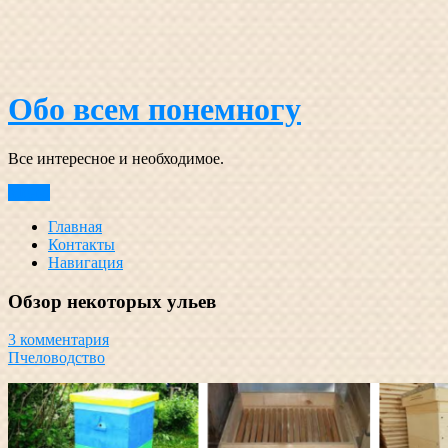
Перейти
к
содержимому
Обо всем понемногу
Все интересное и необходимое.
Меню
Главная
Контакты
Навигация
Обзор некоторых ульев
3 комментария
Пчеловодство