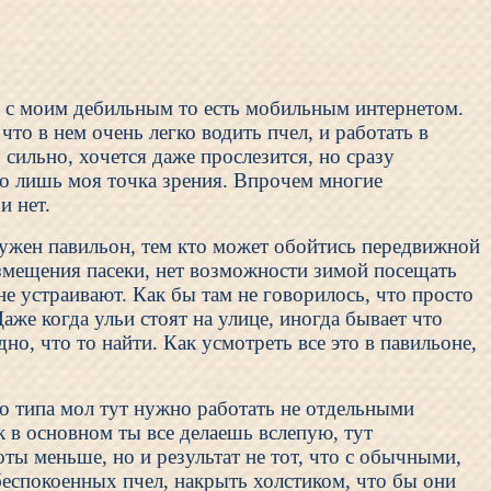
ь с моим дебильным то есть мобильным интернетом.
то в нем очень легко водить пчел, и работать в
сильно, хочется даже прослезится, но сразу
это лишь моя точка зрения. Впрочем многие
и нет.
нужен павильон, тем кто может обойтись передвижной
размещения пасеки, нет возможности зимой посещать
не устраивают. Как бы там не говорилось, что просто
аже когда ульи стоят на улице, иногда бывает что
о, что то найти. Как усмотреть все это в павильоне,
то типа мол тут нужно работать не отдельными
к в основном ты все делаешь вслепую, тут
оты меньше, но и результат не тот, что с обычными,
беспокоенных пчел, накрыть холстиком, что бы они