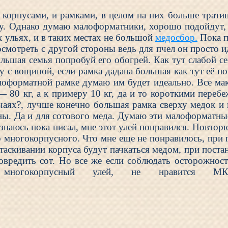
 корпусами, и рамками, в целом на них больше трати
ку. Однако думаю малоформатники, хорошо подойдут, в
 ульях, и в таких местах не большой
медосбор.
Пока п
посмотреть с другой стороны ведь для пчел он просто 
ольшая семья попробуй его обогрей. Как тут слабой 
у с вощиной, если рамка дадана большая как тут её п
оформатной рамке думаю им будет идеально. Все мак
 — 80 кг, а к примеру 10 кг, да и то короткими переб
учаях?, лучше конечно большая рамка сверху медок и
ны. Да и для сотового меда. Думаю эти малоформатн
знаюсь пока писал, мне этот улей понравился. Повтор
 многокорпусного. Что мне еще не понравилось, при 
таскивании корпуса будут пачкаться медом, при пост
овредить сот. Но все же если соблюдать осторожнос
многокорпусный улей, не нравится М