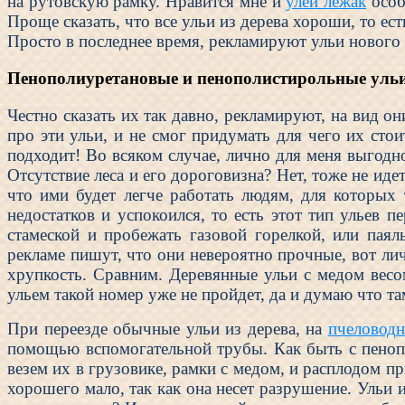
на рутовскую рамку. Нравится мне и
улей лежак
особ
Проще сказать, что все ульи из дерева хороши, то ес
Просто в последнее время, рекламируют ульи нового
Пенополиуретановые и пенополистирольные уль
Честно сказать их так давно, рекламируют, на вид он
про эти ульи, и не смог придумать для чего их сто
подходит! Во всяком случае, лично для меня выгодн
Отсутствие леса и его дороговизна? Нет, тоже не иде
что ими будет легче работать людям, для которых
недостатков и успокоился, то есть этот тип ульев п
стамеской и пробежать газовой горелкой, или пая
рекламе пишут, что они невероятно прочные, вот ли
хрупкость. Сравним. Деревянные ульи с медом весо
ульем такой номер уже не пройдет, да и думаю что т
При переезде обычные ульи из дерева, на
пчеловодн
помощью вспомогательной трубы. Как быть с пеноп
везем их в грузовике, рамки с медом, и расплодом п
хорошего мало, так как она несет разрушение. Ульи 