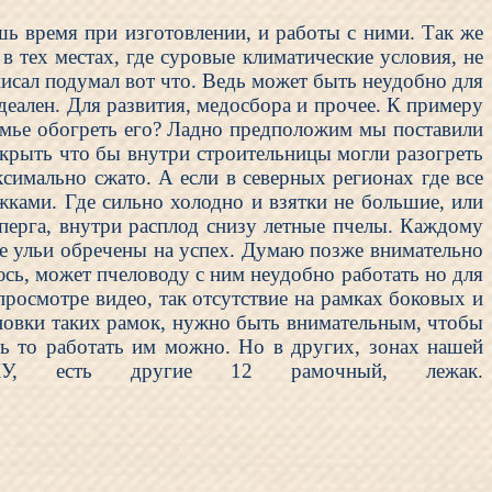
шь время при изготовлении, и работы с ними. Так же
 тех местах, где суровые климатические условия, не
исал подумал вот что. Ведь может быть неудобно для
идеален. Для развития, медосбора и прочее. К примеру
семье обогреть его? Ладно предположим мы поставили
окрыть что бы внутри строительницы могли разогреть
симально сжато. А если в северных регионах где все
ежками. Где сильно холодно и взятки не большие, или
 перга, внутри расплод снизу летные пчелы. Каждому
ые ульи обречены на успех. Думаю позже внимательно
юсь, может пчеловоду с ним неудобно работать но для
просмотре видео, так отсутствие на рамках боковых и
ановки таких рамок, нужно быть внимательным, чтобы
ть то работать им можно. Но в других, зонах нашей
КУ, есть другие 12 рамочный, лежак.