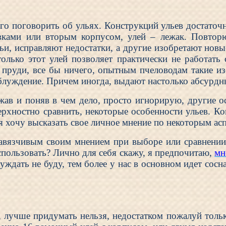
ного поговорить об ульях. Конструкций ульев достато
вками или вторым корпусом, улей – лежак. Повтор
, исправляют недостатки, а другие изобретают новые
олько этот улей позволяет практически не работать 
 пруди, все бы ничего, опытным пчеловодам такие из
заблуждение. Причем иногда, выдают настолько абсурдн
ежав и поняв в чем дело, просто игнорирую, другие 
верхностно сравнить, некоторые особенности ульев. 
 я хочу высказать свое личное мнение по некоторым а
авязчивым своим мнением при выборе или сравнении
спользовать? Лично для себя скажу, я предпочитаю,
мн
ждать не буду, тем более у нас в основном идет сосна
 лучше придумать нельзя, недостатком пожалуй тольк