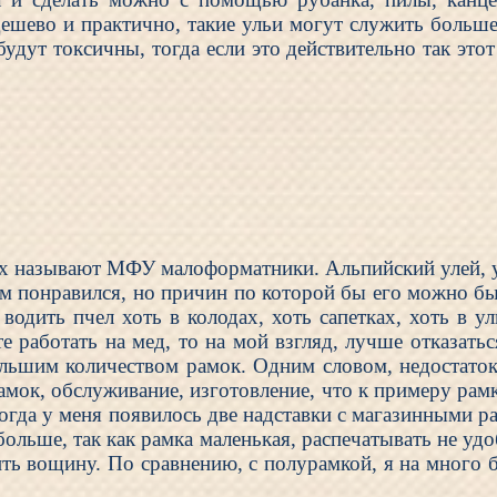
ешево и практично, такие ульи могут служить больше
удут токсичны, тогда если это действительно так это
 их называют МФУ малоформатники. Альпийский улей, у
ом понравился, но причин по которой бы его можно был
водить пчел хоть в колодах, хоть сапетках, хоть в 
е работать на мед, то на мой взгляд, лучше отказать
льшим количеством рамок. Одним словом, недостаток 
рамок, обслуживание, изготовление, что к примеру рам
огда у меня появилось две надставки с магазинными р
ольше, так как рамка маленькая, распечатывать не удо
ить вощину. По сравнению, с полурамкой, я на много 