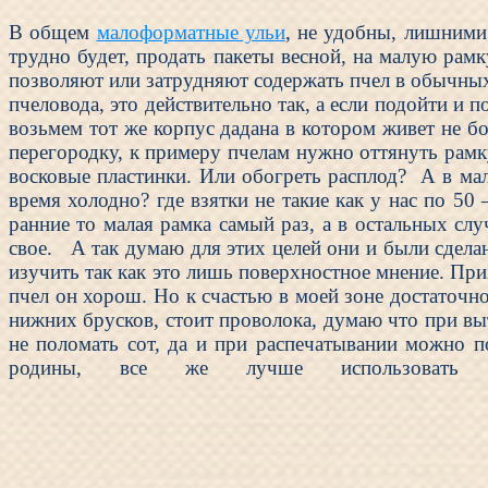
В общем
малоформатные ульи
, не удобны, лишними
трудно будет, продать пакеты весной, на малую рам
позволяют или затрудняют содержать пчел в обычных
пчеловода, это действительно так, а если подойти и 
возьмем тот же корпус дадана в котором живет не б
перегородку, к примеру пчелам нужно оттянуть рамк
восковые пластинки. Или обогреть расплод? А в мал
время холодно? где взятки не такие как у нас по 50
ранние то малая рамка самый раз, а в остальных сл
свое. А так думаю для этих целей они и были сдела
изучить так как это лишь поверхностное мнение. При
пчел он хорош. Но к счастью в моей зоне достаточно
нижних брусков, стоит проволока, думаю что при вы
не поломать сот, да и при распечатывании можно п
родины, все же лучше использовать 