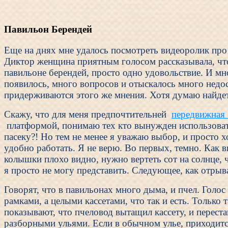
Павильон Берендей
Еще на днях мне удалось посмотреть видеоролик про
Диктор женщина приятным голосом рассказывала, что э
павильоне берендей, просто одно удовольствие. И мн
появилось, много вопросов и отыскалось много недос
придерживаются этого же мнения. Хотя думаю найдет
Скажу, что для меня предпочтительней
передвижная
платформой, понимаю тех кто вынужден использова
пасеку?! Но тем не менее я уважаю выбор, и просто х
удобно работать. Я не верю. Во первых, темно. Как в
колышки плохо видно, нужно вертеть сот на солнце, 
я просто не могу представить. Следующее, как отрыв
Говорят, что в павильонах много дыма, и пчел. Голос
рамками, а целыми кассетами, что так и есть. Только
показывают, что пчеловод вытащил кассету, и перестав
разборными ульями. Если в обычном улье, приходится