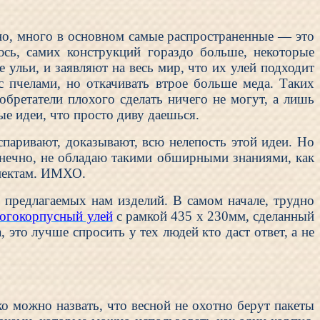
чно, много в основном самые распространенные — это
юсь, самих конструкций гораздо больше, некоторые
 ульи, и заявляют на весь мир, что их улей подходит
с пчелами, но откачивать втрое больше меда. Таких
обретатели плохого сделать ничего не могут, а лишь
ые идеи, что просто диву даешься.
оспаривают, доказывают, всю нелепость этой идеи. Но
Конечно, не обладаю такими обширными знаниями, как
спектам. ИМХО.
 предлагаемых нам изделий. В самом начале, трудно
огокорпусный улей
с рамкой 435 х 230мм, сделанный
, это лучше спросить у тех людей кто даст ответ, а не
о можно назвать, что весной не охотно берут пакеты