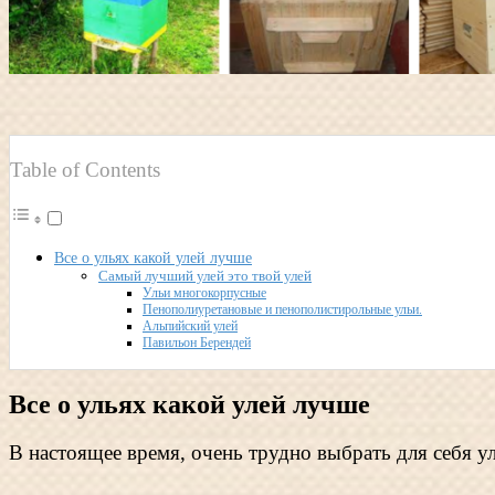
Table of Contents
Все о ульях какой улей лучше
Самый лучший улей это твой улей
Ульи многокорпусные
Пенополиуретановые и пенополистирольные ульи.
Альпийский улей
Павильон Берендей
Все о ульях какой улей лучше
В настоящее время, очень трудно выбрать для себя ул