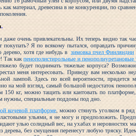
енно 16 рамочный улей с корпусом, или двумя надста
ть как материал, древесина в не конкуренции, по сравн
 поколения.
и
.
и даже очень привлекательны. Их теперь видно так ча
ит покупать? Я по всякому пытался, оправдать причин
о дерево, хотя где нибудь в
зимовка пчел Финляндии
т! Так как
пенополистирольные и пенополиуретановые 
 тяжело будет поднимать тяжелые корпуса? Возможно
ерестал меня интересовать. Приведу вам несколько не
льной лампой. Здесь по всей вероятности, придетс
чно на мой взгляд, самый большой недостаток пенопо
м 150 кг, можно тащить или кантовать по платформе,
ам нужны, специальные поддоны под дно.
ой кочевой платформе
, можно стянуть уголком в ряд
ластовыми ульями, я не могу и предположить. Предп
ридают улью солидный вес, на ухабах и неровностях ма
из дерева, без смущения перенесут любую тряску. Иде