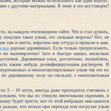
вками, которые можно использовать как один корпус.
ению с другими материалами. К чему я это все говорю?
сто, на каждом пчеловодном сайте. Что я стал думать,
у покупки таких ульев, это сильные морозы? Нет, не
им там и место, впрочем они оттуда и пришли к нам.
ульи
дороже деревянных. Если только предположить,
 но маловероятно! Зато я быстро нашел, несколько
достатков. Деревянные ульи, достаточно, поскоблить,
я мыть каким нибудь дезинфицирующим раствором. В
лиуретановых и пенополистирольных ульев так это их
 по деревянному полу он скользит, с пенопластовым
 по 5 – 10 штук, иногда даже приходится стягивать с
оложим, что мы их стянули ленточными скрепами, и
шину будет трясти, вот от этой вибрации мне кажется
м дальше, кто ночью при переезде или погрузке ульев