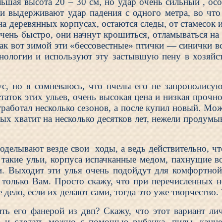
льшая высота 20 – 30 см, но удар очень сильный , ос
и выдерживают удар падения с одного метра, во что
 деревянных корпусах, остаются следы, от стамесок и
чень быстро, они начнут крошиться, отламываться на 
ак вот зимой эти «бессовестные» птички — синички в
нологии и используют эту застывшую пену в хозяйс
ус, но я сомневаюсь, что пчелы его не запрополисую
таток этих ульев, очень высокая цена и низкая прочн
работал несколько сезонов, а после купил новый. Можн
ых хватит на несколько десятков лет, нежели продумы
оделывают везде свои ходы, а ведь действительно, ч
ь такие ульи, корпуса испачканные медом, пахнущие
и. Выходит эти улья очень подойдут для комфортной 
 только Вам. Просто скажу, что при перечисленных н
 дело, если их делают сами, тогда это уже творчество
ить его фанерой из двп? Скажу, что этот вариант ли
а и сделать можно с помощью рубанка, пилы, канце