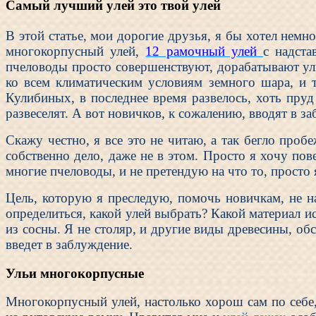
Самый лучший улей это твой улей
В этой статье, мои дорогие друзья, я бы хотел нем
многокорпусный улей,
12 рамочный улей
с надста
пчеловоды просто совершенствуют, дорабатывают ульи
ко всем климатическим условиям земного шара, и т
Кулибиных, в последнее время развелось, хоть пруд
развеселят. А вот новичков, к сожалению, вводят в 
Скажу честно, я все это не читаю, а так бегло проб
собственно дело, даже не в этом. Просто я хочу по
многие пчеловоды, и не претендую на что то, просто
Цель, которую я преследую, помочь новичкам, не н
определиться, какой улей выбрать? Какой материал и
из сосны. Я не столяр, и другие виды древесины, обсу
введет в заблуждение.
Ульи многокорпусные
Многокорпусный улей, настолько хорош сам по себе,