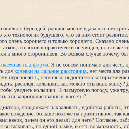
 павильон берендей, раньше мне не удавалось смотрет
то технология будущего, что за ним стоит развитие, ч
ого очень хорошего и только хорошего. Сказано очень 
татков, а плюсов я практически не увидел, но все же 
ся и много сторонников. Во всяком случае почему бы 
 пасечная платформа
. Я не совсем понимаю для чего, 
ть для
кочевки на дальние расстояния
, нет места для 
очу перечислить, несколько недостатков которые меня 
идеть, расплод, колышки, как можно отыскать матку? Д
чтобы увидеть колышки. В пасмурную погоду, уже трудн
ать эти запрополисованные, кассеты?
 диктора, продолжает нахваливать, удобства работы, ч
 такое вождение, больше похоже на примитивное, так ка
ил вверх, зачем он это делал? для чего? Согласен, раб
 вытаскивать, по одной рамке, и есть возможность, о