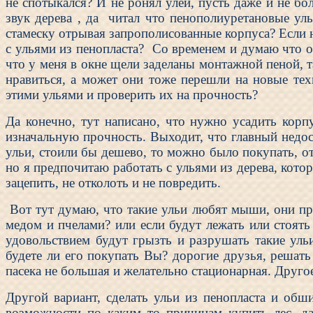
не спотыкался? И не ронял улей, пусть даже и не бо
звук дерева , да читал что пенополиуретановые уль
стамеску отрывая запрополисованные корпуса? Если на
с ульями из пенопласта? Со временем и думаю что о
что у меня в окне щели заделаны монтажной пеной, т
нравиться, а может они тоже перешли на новые тех
этими ульями и проверить их на прочность?
Да конечно, тут написано, что нужно усадить корп
изначальную прочность. Выходит, что главный недос
ульи, стоили бы дешево, то можно было покупать, от
но я предпочитаю работать с ульями из дерева, котор
зацепить, не отколоть и не повредить.
Вот тут думаю, что такие ульи любят мыши, они пр
медом и пчелами? или если будут лежать или стоят
удовольствием будут грызть и разрушать такие уль
будете ли его покупать Вы? дорогие друзья, решать
пасека не большая и желательно стационарная. Другое
Другой вариант, сделать ульи из пенопласта и обш
возможности по каким то причинам купить лес, д