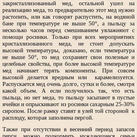
закристаллизованный мед, остальной ушел на
реализацию меда, то предварительно этот мед нужно
растопить, или как говорят распустить, на водяной
бане при температуре не выше 50°, а пыльцу за
несколько часов перед смешиванием увлажняют с
помощи росинки. Только при всех мероприятиях
кристаллизованного меда, не стоит допускать
высокой температуры, доказано, если температура
не выше 50°, то мед сохраняет свои полезные и
целебные свойства, при более высокой температуре
мед начинает терять компоненты. При совсем
высокой делается вредным или карамелизуется.
Распускается мед очень долго, сутки и более, смотря
какой объем. А если получилось так, что есть
пыльца, но нет меда, то пыльцу засыпают в пустые
ячейки и опрыскивают из росинки сахарным 25-30%
сиропом. После рамку ставят в улей той стороной к
расплоду, которая заполнена пергой.
Также при отсутствии в весенний период запасов
перги, можно подкормить нуждающиеся семьи