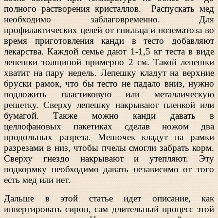
полного растворения кристаллов. Распускать мед
необходимо заблаговременно. Для
профилактических целей от гнильца и нозематоза во
время приготовления канди в тесто добавляют
лекарства. Каждой семье дают 1-1,5 кг теста в виде
лепешки толщиной примерно 2 см. Такой лепешки
хватит на пару недель. Лепешку кладут на верхние
бруски рамок, что бы тесто не падало вниз, нужно
подложить пластиковую или металлическую
решетку. Сверху лепешку накрывают пленкой или
бумагой. Также можно канди давать в
целлофановых пакетиках сделав ножом два
продольных разреза. Мешочек кладут на рамки
разрезами в низ, чтобы пчелы смогли забрать корм.
Сверху гнездо накрывают и утепляют. Эту
подкормку необходимо давать независимо от того
есть мед или нет.
Дальше в этой статье идет описание, как
инвертировать сироп, сам длительный процесс этой