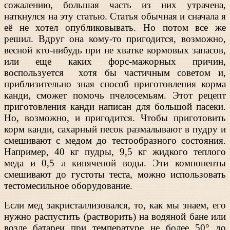
сожалению, большая часть из них утрачена,
наткнулся на эту статью. Статья обычная и сначала я
её не хотел опубликовывать. Но потом все же
решил. Вдруг она кому-то пригодится, возможно,
весной кто-нибудь при не хватке кормовых запасов,
или еще каких форс-мажорных причин,
воспользуется хотя бы частичным советом и,
приблизительно зная способ приготовления корма
канди, сможет помочь пчелосемьям. Этот рецепт
приготовления канди написан для большой пасеки.
Но, возможно, и пригодится. Чтобы приготовить
корм канди, сахарный песок размалывают в пудру и
смешивают с медом до тестообразного состояния.
Например, 40 кг пудры, 9,5 кг жидкого теплого
меда и 0,5 л кипяченой воды. Эти компоненты
смешивают до густоты теста, можно использовать
тестомесильное оборудование.
Если мед закристаллизовался, то, как мы знаем, его
нужно распустить (растворить) на водяной бане или
возле батареи при температуре не более 50° до