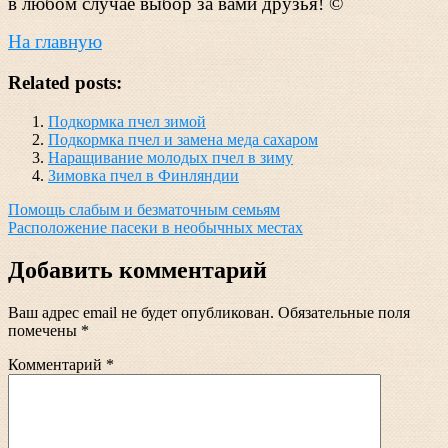
в любом случае выбор за вами друзья! ©
На главную
Related posts:
Подкормка пчел зимой
Подкормка пчел и замена меда сахаром
Наращивание молодых пчел в зиму
Зимовка пчел в Финляндии
Навигация
Помощь слабым и безматочным семьям
Расположение пасеки в необычных местах
по
записям
Добавить комментарий
Ваш адрес email не будет опубликован.
Обязательные поля
помечены
*
Комментарий
*