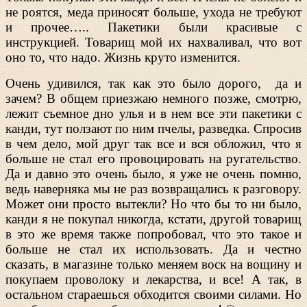
не роятся, меда приносят больше, ухода не требуют
и прочее….. Пакетики были красивые с
инструкцией. Товарищ мой их нахваливал, что вот
оно то, что надо. Жизнь круто изменится.
Очень удивился, так как это было дорого, да и
зачем? В общем приезжаю немного позже, смотрю,
лежит съемное дно улья и в нем все эти пакетики с
канди, тут ползают по ним пчелы, разведка. Спросив
в чем дело, мой друг так все и вся обложил, что я
больше не стал его провоцировать на ругательство.
Да и давно это очень было, я уже не очень помню,
ведь наверняка мы не раз возвращались к разговору.
Может они просто вытекли? Но что бы то ни было,
канди я не покупал никогда, кстати, другой товарищ
в это же время также попробовал, что это такое и
больше не стал их использовать. Да и честно
сказать, в магазине только меняем воск на вощину и
покупаем проволоку и лекарства, и все! А так, в
остальном стараешься обходится своими силами. Но