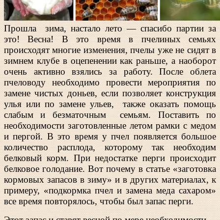
Прошла зима, настало лето — спасибо партии за
это! Весна! В это время в пчелиных семьях
происходят многие изменения, пчелы уже не сидят в
зимнем клубе в оцепенении как раньше, а наоборот
очень активно взялись за работу. После облета
пчеловоду необходимо провести мероприятия по
замене чистых доньев, если позволяет конструкция
улья или по замене ульев, также оказать помощь
слабым и безматочным семьям. Поставить по
необходимости заготовленные летом рамки с медом
и пергой. В это время у пчел появляется большое
количество расплода, которому так необходим
белковый корм. При недостатке перги происходит
белковое голодание. Вот почему в статье «заготовка
кормовых запасов в зиму» и в других материалах, к
примеру, «подкормка пчел и замена меда сахаром»
все время повторялось, чтобы был запас перги.
Этот запас и ставят весной по мере необходимости.