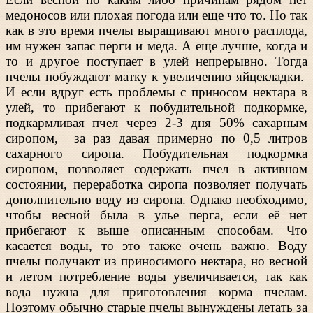
медоносов или плохая погода или еще что то. Но так
как в это время пчелы выращивают много расплода,
им нужен запас перги и меда. А еще лучше, когда и
то и другое поступает в улей непрерывно. Тогда
пчелы побуждают матку к увеличению яйцекладки.
И если вдруг есть проблемы с приносом нектара в
улей, то прибегают к побудительной подкормке,
подкармливая пчел через 2-3 дня 50% сахарным
сиропом, за раз давая примерно по 0,5 литров
сахарного сиропа. Побудительная подкормка
сиропом, позволяет содержать пчел в активном
состоянии, переработка сиропа позволяет получать
дополнительно воду из сиропа. Однако необходимо,
чтобы весной была в улье перга, если её нет
прибегают к выше описанным способам. Что
касается воды, то это также очень важно. Воду
пчелы получают из приносимого нектара, но весной
и летом потребление воды увеличивается, так как
вода нужна для приготовления корма пчелам.
Поэтому обычно старые пчелы вынуждены летать за