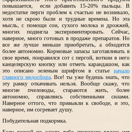
повышается, если добавить 15-20% пыльцы. В
недостатке перги проблем к счастью не возникало,
хотя не скрою были и трудные времена. Но эта
мысль, с помощи сои, сухого молока и дрожжей,
многих подвигла экспериментировать. Сейчас,
наверное, много готовых в продаже препаратов. Но
все же лучше меньше приобретать, а обходится
более автономно. Кормовые запасы заготавливать в
свое время, понравился сот с пергой, воткни в него
канцелярскую кнопку или отметь карандашом, как
это описано зеленым шрифтом в статье
начало
главного медосбора
. Все! ты уже будешь знать, что
эту рамку откачивать нельзя. Вообще скажу, что
многие пчеловоды, стараются жить, более
автономно, справляясь собственными силами.
Наверное оттого, что привыкли к свободе, и это,
наверное, им согревает душу.
Побудительная подкормка.
Если весной по каким либо причинам рядом нет