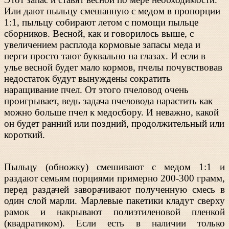
Или дают пыльцу смешанную с медом в пропорции
1:1, пыльцу собирают летом с помощи пыльце
сборников. Весной, как и говорилось выше, с
увеличением расплода кормовые запасы меда и
перги просто тают буквально на глазах. И если в
улье весной будет мало кормов, пчелы почувствовав
недостаток будут вынуждены сократить
наращивание пчел. От этого пчеловод очень
проигрывает, ведь задача пчеловода нарастить как
можно больше пчел к медосбору. И неважно, какой
он будет ранний или поздний, продолжительный или
короткий.
Пыльцу (обножку) смешивают с медом 1:1 и
раздают семьям порциями примерно 200-300 грамм,
перед раздачей заворачивают полученную смесь в
один слой марли. Марлевые пакетики кладут сверху
рамок и накрывают полиэтиленовой пленкой
(квадратиком). Если есть в наличии только