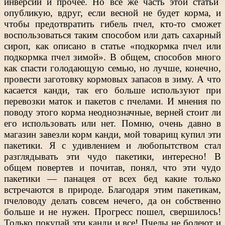
инверсии и прочее. Но все же часть этой статьи
опубликую, вдруг, если весной не будет корма, и
чтобы предотвратить гибель пчел, кто-то сможет
воспользоваться таким способом или дать сахарный
сироп, как описано в статье «подкормка пчел или
подкормка пчел зимой». В общем, способов много
как спасти голодающую семью, но лучше, конечно,
провести заготовку кормовых запасов в зиму. А что
касается канди, так его больше используют при
перевозки маток и пакетов с пчелами. И мнения по
поводу этого корма неоднозначные, верней стоит ли
его использовать или нет. Помню, очень давно в
магазин завезли корм канди, мой товарищ купил эти
пакетики. Я с удивлением и любопытством стал
разглядывать эти чудо пакетики, интересно! В
общем повертев и почитав, понял, что эти чудо
пакетики — панацея от всех бед какие только
встречаются в природе. Благодаря этим пакетикам,
пчеловоду делать совсем нечего, да он собственно
больше и не нужен. Прогресс пошел, свершилось!
Только покупай эти канди и все! Пчелы не болеют и