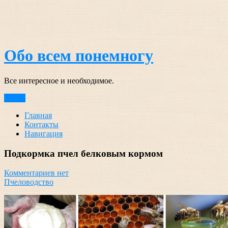
Перейти
к
содержимому
Обо всем понемногу
Все интересное и необходимое.
Меню
Главная
Контакты
Навигация
Подкормка пчел белковым кормом
Комментариев нет
Пчеловодство