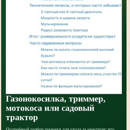
Технические нюансы, о которых часто забывают
2-тактный или 4-тактный двигатель
Мощность и ширина захвата
Мульчирование
Радиус разворота трактора
Итог: универсального солдата не существует
Часто задаваемые вопросы
Можно ли косить газонокосилкой высокий
бурьян?
Чем мотокоса отличается от триммера?
Как часто точить нож газонокосилки?
Можно ли триммером скосить весь участок 10
соток?
Нужна ли функция мульчирования?
Газонокосилка, триммер,
мотокоса или садовый
трактор
Подробный разбор техники для ухода за участком: что