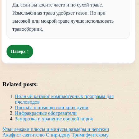
Да, если вы косите часто и по сухой траве.
Измельчённая трава удобряет газон. Но при
высокой или мокрой траве лучше использовать
травосборник.
Наверх ↑
Related posts:
Полный каталог компьютерных программ для
пчеловодов
Просьба о помощи или крик души
Инфракрасные обогреватели
Заморозка и хранение овощей впрок
Навигация
Ульи лежаки плюсы и минусы размеры и чертежи
Акафист святителю Спиридону Тримифунтскому
по