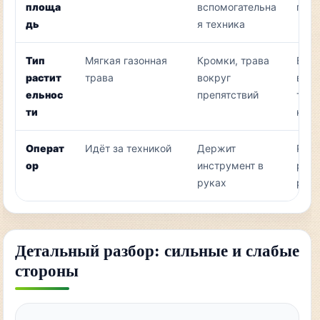
площа
вспомогательна
груб
дь
я техника
Тип
Мягкая газонная
Кромки, трава
Бурь
растит
трава
вокруг
выс
ельнос
препятствий
трав
ти
куст
Операт
Идёт за техникой
Держит
Рабо
ор
инструмент в
рем
руках
ран
Детальный разбор: сильные и слабые
стороны