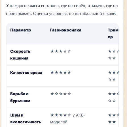
У каждого класса есть зона, где он силён, и задачи, где он
проигрывает. Оценка условная, по пятибалльной шкале.
Параметр
Газонокосилка
Тримм
ер
Скорость
★★★☆☆
★☆☆
кошения
☆☆
Качество среза
★★★★★
★★★
☆☆
Борьба с
★☆☆☆☆
★★☆
бурьяном
☆☆
Шум и
★★★★☆ у АКБ-
★★★
экологичность
моделей
★★