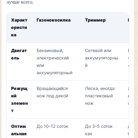
лучше всего.
Характ
Газонокосилка
Триммер
Мот
еристи
ка
Двигат
Бензиновый,
Сетевой или
Бенз
ель
электрический
аккумуляторны
чаще
или
й
4Т
аккумуляторный
Режущ
Вращающийся
Леска, иногда
Леск
ий
нож под декой
пластиковый
или 
элемен
нож
осна
т
Оптим
До 10–12 соток
До 3–5 соток
До 3
альная
как
боль