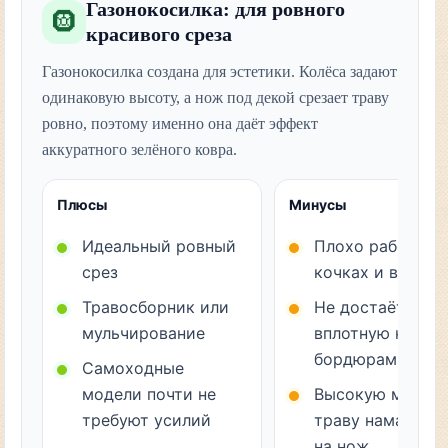
Газонокосилка: для ровного
🛞
красивого среза
Газонокосилка создана для эстетики. Колёса задают
одинаковую высоту, а нож под декой срезает траву
ровно, поэтому именно она даёт эффект
аккуратного зелёного ковра.
Плюсы
Минусы
Идеальный ровный
Плохо работает 
срез
кочках и в ямах
Травосборник или
Не достаёт
мульчирование
вплотную к
бордюрам
Самоходные
модели почти не
Высокую мокру
требуют усилий
траву наматыва
на нож