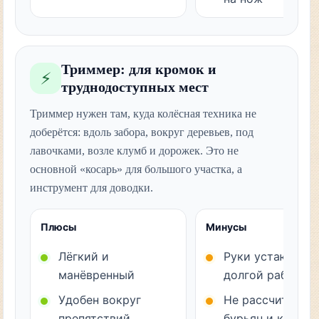
Триммер: для кромок и
⚡
труднодоступных мест
Триммер нужен там, куда колёсная техника не
доберётся: вдоль забора, вокруг деревьев, под
лавочками, возле клумб и дорожек. Это не
основной «косарь» для большого участка, а
инструмент для доводки.
Плюсы
Минусы
Лёгкий и
Руки устают при
манёвренный
долгой работе
Удобен вокруг
Не рассчитан на
препятствий
бурьян и кустар