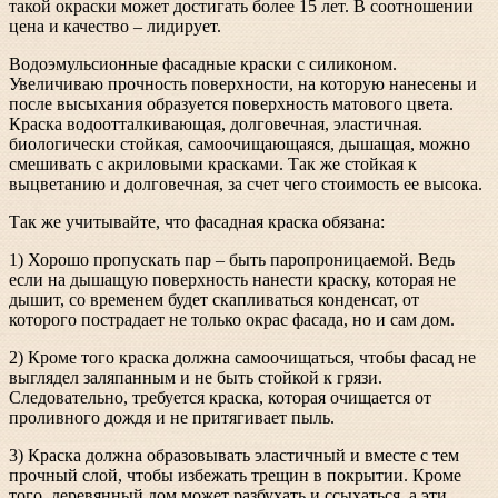
такой окраски может достигать более 15 лет. В соотношении
цена и качество – лидирует.
Водоэмульсионные фасадные краски с силиконом.
Увеличиваю прочность поверхности, на которую нанесены и
после высыхания образуется поверхность матового цвета.
Краска водоотталкивающа
я, долговечная, эластичная.
биологически стойкая, самоочищающаяся, дышащая, можно
смешивать с акриловыми красками. Так же стойкая к
выцветанию и долговечная, за счет чего стоимость ее высока.
Так же учитывайте, что фасадная краска обязана:
1) Хорошо пропускать пар – быть паропроницаемой. Ведь
если на дышащую поверхность нанести краску, которая не
дышит, со временем будет скапливаться конденсат, от
которого пострадает не только окрас фасада, но и сам дом.
2) Кроме того краска должна самоочищаться, чтобы фасад не
выглядел заляпанным и не быть стойкой к грязи.
Следовательно, требуется краска, которая очищается от
проливного дождя и не притягивает пыль.
3) Краска должна образовывать эластичный и вместе с тем
прочный слой, чтобы избежать трещин в покрытии. Кроме
того, деревянный дом может разбухать и ссыхаться, а эти