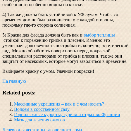
особенности особенно видны на краске.
4) Так же должна быть устойчивой к УФ лучам. Чтобы со
временем дом не был разноцветным с каждой стороны,
поскольку где-то сторона солнечная.
5) Краска для фасада должна быть как и
выбор теплицы
стойкой к поражению грибка и плесени. Именно это
уменьшает долговечность постройки и, конечно, эстетический
вид. Можно обработать поверхность перед покраской
специальными растворами от грибка и плесени, так же они
защитят от насекомых, которые могут заводиться в древесине.
Выбираете краску с умом. Удачной покраски!
На главную
Related posts:
Массивные украшения – как и с чем носить?
Водоем в собственном саду
Горнолыжные курорты, туризм и отдых во Франции
Мазь для лечения ожогов
Навигация
Дерево для лестницы загородного дома