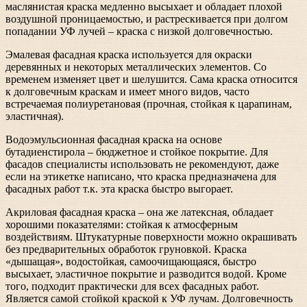
маслянистая краска медленно высыхает и обладает плохой
воздушной проницаемостью, и растрескивается при долгом
попадании УФ лучей – краска с низкой долговечностью.
Эмалевая фасадная краска используется для окраски
деревянных и некоторых металлических элементов. Со
временем изменяет цвет и шелушится. Сама краска относится
к долговечным краскам и имеет много видов, часто
встречаемая полиуретановая (прочная, стойкая к царапинам,
эластичная).
Водоэмульсионная фасадная краска на основе
бутадиенстирола – бюджетное и стойкое покрытие. Для
фасадов специалисты использовать не рекомендуют, даже
если на этикетке написано, что краска предназначена для
фасадных работ т.к. эта краска быстро выгорает.
Акриловая фасадная краска – она же латексная, обладает
хорошими показателями: стойкая к атмосферным
воздействиям. Штукатурные поверхности можно окрашивать
без предварительных обработок груновкой. Краска
«дышащая», водостойкая, самоочищающаяся, быстро
высыхает, эластичное покрытие и разводится водой. Кроме
того, подходит практически для всех фасадных работ.
Является самой стойкой краской к УФ лучам. Долговечность