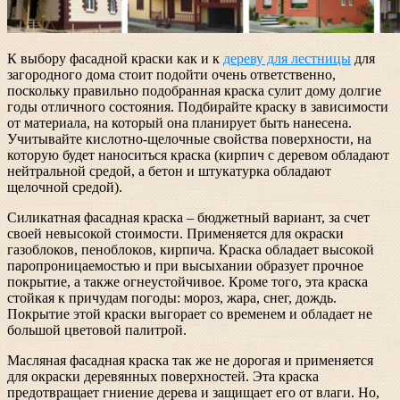
К выбору фасадной краски как и к
дереву для лестницы
для
загородного дома стоит подойти очень ответственно,
поскольку правильно подобранная краска сулит дому долгие
годы отличного состояния. Подбирайте краску в зависимости
от материала, на который она планирует быть нанесена.
Учитывайте кислотно-щелочны
е свойства поверхности, на
которую будет наноситься краска (кирпич с деревом обладают
нейтральной средой, а бетон и штукатурка обладают
щелочной средой).
Силикатная фасадная краска – бюджетный вариант, за счет
своей невысокой стоимости. Применяется для окраски
газоблоков, пеноблоков, кирпича. Краска обладает высокой
паропроницаемост
ью и при высыхании образует прочное
покрытие, а также огнеустойчивое. Кроме того, эта краска
стойкая к причудам погоды: мороз, жара, снег, дождь.
Покрытие этой краски выгорает со временем и обладает не
большой цветовой палитрой.
Масляная фасадная краска так же не дорогая и применяется
для окраски деревянных поверхностей. Эта краска
предотвращает гниение дерева и защищает его от влаги. Но,