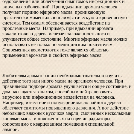
оздоровления или облегчения симптомов инфекционных и
вирусных заболеваний. При вдыхании аромата человек
получает порцию эфирного масла, проникающую
практически моментально в лимфатическую и кровеносную
системы. Тем самым обеспечивается воздействие на
проблемные места. Например, при вдыхании аромата
эвкалиптового дерева исчезает заложенность носа и
улучшается общее состояние. Многие эфирные масла можно
использовать не только по медицинским показателям.
Современная косметология тоже является областью
применения ароматов и свойств эфирных масел.
Любителям ароматерапии необходимо тщательно изучить
действие того или иного масла на организм человека. При
правильном подборе аромата улучшается и общее состояние, и
дом насыщается запахом, способным нейтрализовать
вирусное или инфекционное воздействия на человека.
Например, известное и популярное масло чайного дерева
облегчает симптомы повышенного давления. А вот действие
небольших влажных кусочков марли, смоченных несколькими
каплями масла и положенных на горячие радиаторы,
сопоставимо с кварцеванием помещения специальной
лампой.