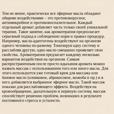
Тем не менее, практически все эфирные масла обладают
общими воздействиями – это противовирусное,
антимикробное и противовоспалительное. Каждый
отдельный аромат добавляет часть только своей уникальной
терапии. Такое занятие, как ароматерапия предполагает
серьезный подход к соблюдению норм и правил процедур.
Например, масла-адаптогены воздействуют на организм
одного человека по-разному. Тонизируя одну систему и
расслабляя другую, одно масло смешанно проявляет свои
свойства. Ароматерапия предлагает каждому несколько
вариантов воздействия на организм. Самым
распространенным после просто вдыхания аромата можно
назвать массаж с использованием того или иного масла. Для
этого используется уже готовый крем для массажа или
базовое масло (оливковое, абрикосовое, жожоба и пр.) и в
него добавляется выбранное эфирное масло. Такой массаж
показан для расслабляющего эффекта. Воздействуя на
кровообращение, дыхательную и нервную систему, массаж
способствует решению проблем, возникших в результате
постоянного стресса и усталости.