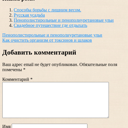
Способы борьбы с лишним весом.
Русская усадьба
Пенополистирольные и пенополиуретановые ульи
Свадебное путешествие где отдыхать
Навигация
Пенополистирольные и пенополиуретановые ульи
Как очистить организм от токсинов и шлаков
по
записям
Добавить комментарий
Ваш адрес email не будет опубликован.
Обязательные поля
помечены
*
Комментарий
*
Имя