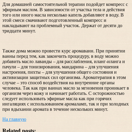
Для домашней самостоятельной терапии подойдет компресс с
эфирным маслом. В зависимости от участка тела и действия
того или иного масла несколько капель добавляют в воду. В
этой смеси смачивают подготовленный компресс и
накладывают на проблемный участок. Держат от десяти до
тридцати минут.
Также дома можно провести курс аромаванн. При принятии
ванны перед тем, как закончить процедуру, в воду можно
добавить масло лаванды – для расслабления, иланг-иланга и
пачули – для тонизирования, мандарина – для улучшения
настроения, пихты – для улучшения общего состояния и
активизации защитных сил организма. Ароматерапия в этом
случае – это способ воздействия на внутренние органы
человека. Так как при ваннах масло за мгновения проникает в
организм через кожу и начинает работать. С осторожностью
следует использовать эфирные масла как при горячих
ингаляциях с использованием аромаламп, так и при холодных
при вдыхании аромата в течение нескольких минут.
На главную
Related posts: