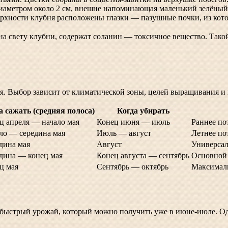
диаметром около 2 см, внешне напоминающая маленький зелёный
рхности клубня расположены глазки — пазушные почки, из кото
на свету клубни, содержат соланин — токсичное вещество. Тако
ния. Выбор зависит от климатической зоны, целей выращивания и
а сажать (средняя полоса)
Когда убирать
ц апреля — начало мая
Конец июня — июль
Раннее по
ло — середина мая
Июль — август
Летнее по
дина мая
Август
Универсал
дина — конец мая
Конец августа — сентябрь
Основной 
ц мая
Сентябрь — октябрь
Максималь
быстрый урожай, который можно получить уже в июне-июле. Одна