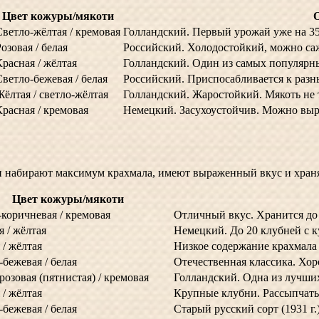
Цвет кожуры/мякоти
Светло-жёлтая / кремовая
Голландский. Первый урожай уже на 35
озовая / белая
Российский. Холодостойкий, можно саж
Красная / жёлтая
Голландский. Один из самых популярны
Светло-бежевая / белая
Российский. Приспосабливается к раз
Жёлтая / светло-жёлтая
Голландский. Жаростойкий. Мякоть не 
Красная / кремовая
Немецкий. Засухоустойчив. Можно выр
 набирают максимум крахмала, имеют выраженный вкус и хранят
Цвет кожуры/мякоти
-коричневая / кремовая
Отличный вкус. Хранится до 
я / жёлтая
Немецкий. До 20 клубней с к
 / жёлтая
Низкое содержание крахмала 
-бежевая / белая
Отечественная классика. Хор
розовая (пятнистая) / кремовая
Голландский. Одна из лучших
 / жёлтая
Крупные клубни. Рассыпчаты
-бежевая / белая
Старый русский сорт (1931 г.