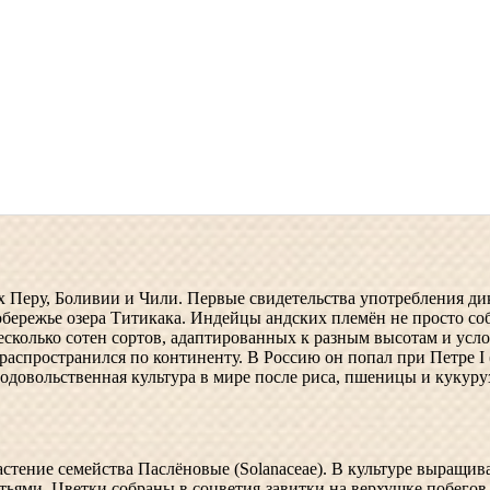
Перу, Боливии и Чили. Первые свидетельства употребления ди
обережье озера Титикака. Индейцы андских племён не просто соб
сколько сотен сортов, адаптированных к разным высотам и усл
 распространился по континенту. В Россию он попал при Петре I 
родовольственная культура в мире после риса, пшеницы и кукуру
стение семейства Паслёновые (Solanaceae). В культуре выращив
ьями. Цветки собраны в соцветия-завитки на верхушке побегов.