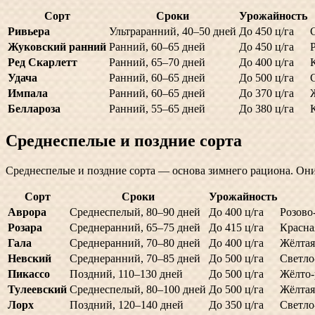
Сорт
Сроки
Урожайность
Ривьера
Ультраранний, 40–50 дней
До 450 ц/га
Жуковский ранний
Ранний, 60–65 дней
До 450 ц/га
Р
Ред Скарлетт
Ранний, 65–70 дней
До 400 ц/га
Удача
Ранний, 60–65 дней
До 500 ц/га
Импала
Ранний, 60–65 дней
До 370 ц/га
Беллароза
Ранний, 55–65 дней
До 380 ц/га
Среднеспелые и поздние сорта
Среднеспелые и поздние сорта — основа зимнего рациона. Они
Сорт
Сроки
Урожайность
Аврора
Среднеспелый, 80–90 дней
До 400 ц/га
Розово
Розара
Среднеранний, 65–75 дней
До 415 ц/га
Красна
Гала
Среднеранний, 70–80 дней
До 400 ц/га
Жёлтая
Невский
Среднеранний, 70–85 дней
До 500 ц/га
Светло
Пикассо
Поздний, 110–130 дней
До 500 ц/га
Жёлто-
Тулеевский
Среднеспелый, 80–100 дней
До 500 ц/га
Жёлтая
Лорх
Поздний, 120–140 дней
До 350 ц/га
Светло