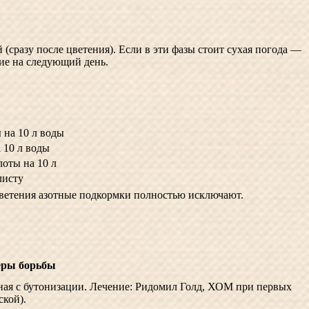
 (сразу после цветения). Если в эти фазы стоит сухая погода —
ние на следующий день.
ы на 10 л воды
а 10 л воды
лоты на 10 л
листу
цветения азотные подкормки полностью исключают.
ры борьбы
ая с бутонизации. Лечение: Ридомил Голд, ХОМ при первых
ской).