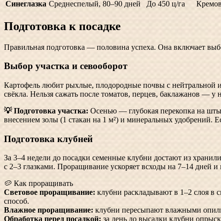
Синеглазка
Среднеспелый, 80–90 дней
До 450 ц/га
Кремов
Подготовка к посадке
Правильная подготовка — половина успеха. Она включает выб
Выбор участка и севооборот
Картофель любит рыхлые, плодородные почвы с нейтральной ил
свёкла. Нельзя сажать после томатов, перцев, баклажанов — у 
💡 Подготовка участка:
Осенью — глубокая перекопка на штык 
внесением золы (1 стакан на 1 м²) и минеральных удобрений. Е
Подготовка клубней
За 3–4 недели до посадки семенные клубни достают из хранил
с 2–3 глазками. Проращивание ускоряет всходы на 7–14 дней 
🥔 Как проращивать
Световое проращивание:
клубни раскладывают в 1–2 слоя в 
способ.
Влажное проращивание:
клубни пересыпают влажными опилкам
Обработка перед посадкой:
за день до высадки клубни опрыски