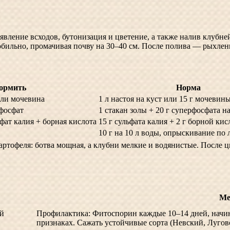
явление всходов, бутонизация и цветение, а также налив клубней
о обильно, промачивая почву на 30–40 см. После полива — рыхле
ормить
Норма
 или мочевина
1 л настоя на куст или 15 г мочевин
рфосфат
1 стакан золы + 20 г суперфосфата н
фат калия + борная кислота
15 г сульфата калия + 2 г борной кис
10 г на 10 л воды, опрыскивание по 
ртофеля: ботва мощная, а клубни мелкие и водянистые. После 
Ме
ой
Профилактика: Фитоспорин каждые 10–14 дней, начин
признаках. Сажать устойчивые сорта (Невский, Лугов