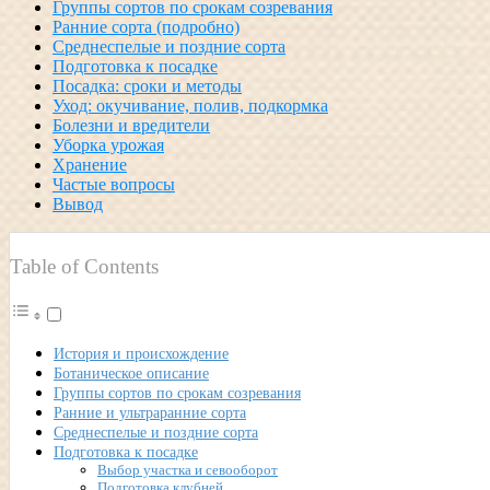
Группы сортов по срокам созревания
Ранние сорта (подробно)
Среднеспелые и поздние сорта
Подготовка к посадке
Посадка: сроки и методы
Уход: окучивание, полив, подкормка
Болезни и вредители
Уборка урожая
Хранение
Частые вопросы
Вывод
Table of Contents
История и происхождение
Ботаническое описание
Группы сортов по срокам созревания
Ранние и ультраранние сорта
Среднеспелые и поздние сорта
Подготовка к посадке
Выбор участка и севооборот
Подготовка клубней