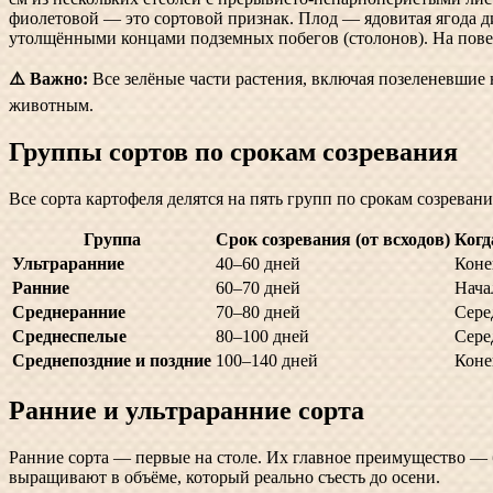
фиолетовой — это сортовой признак. Плод — ядовитая ягода 
утолщёнными концами подземных побегов (столонов). На пове
⚠️ Важно:
Все зелёные части растения, включая позеленевшие 
животным.
Группы сортов по срокам созревания
Все сорта картофеля делятся на пять групп по срокам созрева
Группа
Срок созревания (от всходов)
Когд
Ультраранние
40–60 дней
Коне
Ранние
60–70 дней
Нача
Среднеранние
70–80 дней
Сере
Среднеспелые
80–100 дней
Сере
Среднепоздние и поздние
100–140 дней
Коне
Ранние и ультраранние сорта
Ранние сорта — первые на столе. Их главное преимущество — 
выращивают в объёме, который реально съесть до осени.