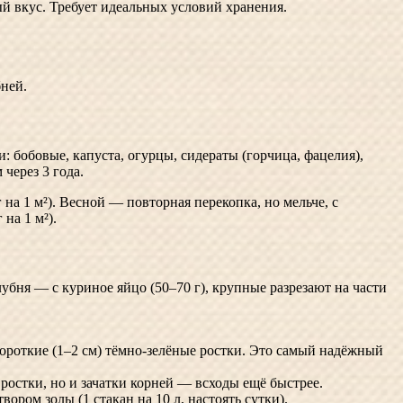
й вкус. Требует идеальных условий хранения.
ней.
 бобовые, капуста, огурцы, сидераты (горчица, фацелия),
через 3 года.
а 1 м²). Весной — повторная перекопка, но мельче, с
на 1 м²).
бня — с куриное яйцо (50–70 г), крупные разрезают на части
ороткие (1–2 см) тёмно-зелёные ростки. Это самый надёжный
остки, но и зачатки корней — всходы ещё быстрее.
ром золы (1 стакан на 10 л, настоять сутки).