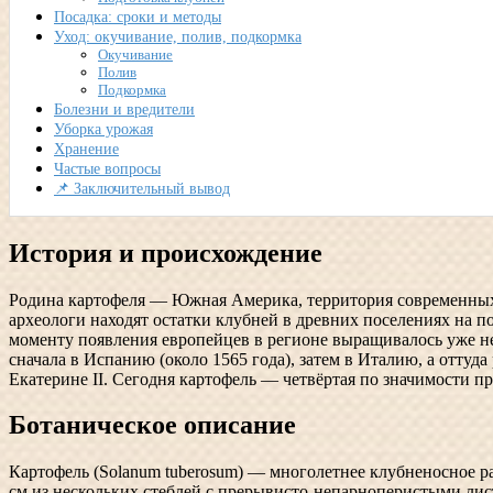
Посадка: сроки и методы
Уход: окучивание, полив, подкормка
Окучивание
Полив
Подкормка
Болезни и вредители
Уборка урожая
Хранение
Частые вопросы
📌 Заключительный вывод
История и происхождение
Родина картофеля — Южная Америка, территория современных 
археологи находят остатки клубней в древних поселениях на п
моменту появления европейцев в регионе выращивалось уже не
сначала в Испанию (около 1565 года), затем в Италию, а оттуда
Екатерине II. Сегодня картофель — четвёртая по значимости п
Ботаническое описание
Картофель (Solanum tuberosum) — многолетнее клубненосное ра
см из нескольких стеблей с прерывисто-непарноперистыми лист