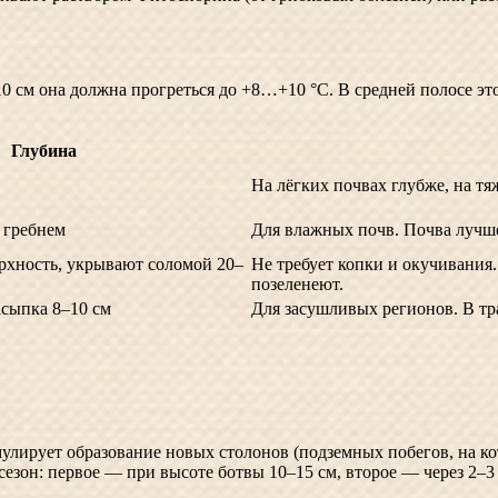
0 см она должна прогреться до +8…+10 °C. В средней полосе эт
Глубина
На лёгких почвах глубже, на тя
 гребнем
Для влажных почв. Почва лучше
рхность, укрывают соломой 20–
Не требует копки и окучивания
позеленеют.
асыпка 8–10 см
Для засушливых регионов. В тр
лирует образование новых столонов (подземных побегов, на к
 сезон: первое — при высоте ботвы 10–15 см, второе — через 2–3