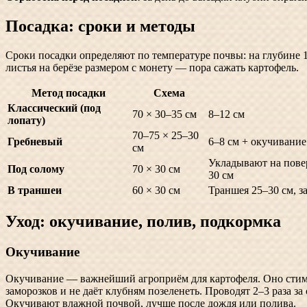
Посадка: сроки и методы
Сроки посадки определяют по температуре почвы: на глубине 1
листья на берёзе размером с монету — пора сажать картофель.
Метод посадки
Схема
Классический (под
70 × 30–35 см
8–12 см
лопату)
70–75 × 25–30
Гребневый
6–8 см + окучивание
см
Укладывают на пове
Под солому
70 × 30 см
30 см
В траншеи
60 × 30 см
Траншея 25–30 см, з
Уход: окучивание, полив, подкормка
Окучивание
Окучивание — важнейший агроприём для картофеля. Оно стиму
заморозков и не даёт клубням позеленеть. Проводят 2–3 раза за
Окучивают влажной почвой, лучше после дождя или полива.