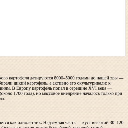
кого картофеля датируются 8000–5000 годами до нашей эры —
ирали дикий картофель, а активно его окультуривали: к
овиям. В Европу картофель попал в середине XVI века —
(около 1700 года), но массовое внедрение началось только при
зы.
ается как однолетник. Надземная часть — куст высотой 30–120
 Окраска цветков может быть белой, розовой, синей,