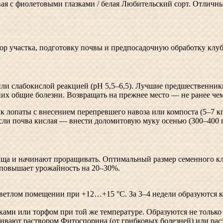
ая с фиолетовыми глазками / белая
Любительский сорт. Отличны
ор участка, подготовку почвы и предпосадочную обработку клуб
и слабокислой реакцией (pH 5,5–6,5). Лучшие предшественники:
них общие болезни. Возвращать на прежнее место — не ранее чем 
лопаты с внесением перепревшего навоза или компоста (5–7 кг н
сли почва кислая — внести доломитовую муку осенью (300–400 г 
ища и начинают проращивать. Оптимальный размер семенного клу
и повышает урожайность на 20–30%.
светлом помещении при +12…+15 °C. За 3–4 недели образуются к
и или торфом при той же температуре. Образуются не только р
вают раствором Фитоспорина (от грибковых болезней) или раство