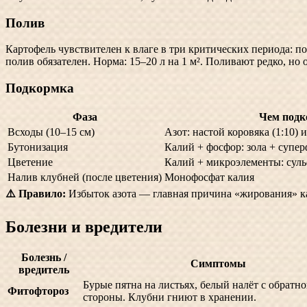
Полив
Картофель чувствителен к влаге в три критических периода: по
полив обязателен. Норма: 15–20 л на 1 м². Поливают редко, н
Подкормка
Фаза
Чем подк
Всходы (10–15 см)
Азот: настой коровяка (1:10)
Бутонизация
Калий + фосфор: зола + супе
Цветение
Калий + микроэлементы: суль
Налив клубней (после цветения)
Монофосфат калия
⚠️ Правило:
Избыток азота — главная причина «жирования» ка
Болезни и вредители
Болезнь /
Симптомы
вредитель
Бурые пятна на листьях, белый налёт с обратн
Фитофтороз
стороны. Клубни гниют в хранении.