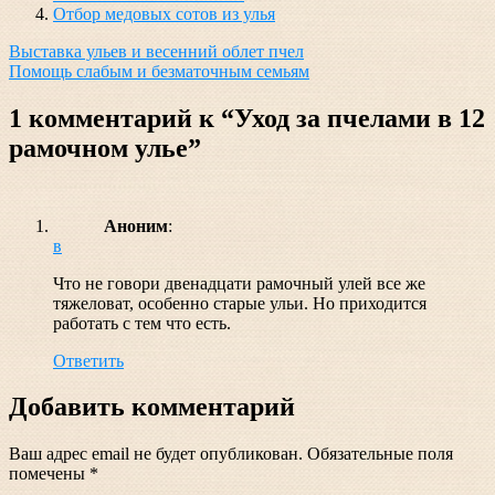
Отбор медовых сотов из улья
Навигация
Выставка ульев и весенний облет пчел
Помощь слабым и безматочным семьям
по
записям
1 комментарий к “Уход за пчелами в 12
рамочном улье”
Аноним
:
в
Что не говори двенадцати рамочный улей все же
тяжеловат, особенно старые ульи. Но приходится
работать с тем что есть.
Ответить
Добавить комментарий
Ваш адрес email не будет опубликован.
Обязательные поля
помечены
*