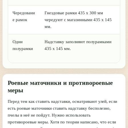
Чередовани
Гнездовые рамки 435 х 300 мм
Ва
е рамок
чередуют с магазинными 435 х 145
тр
мм.
Одни
Надставку заполняют полурамками
По
полурамки
435 х 145 мм.
ва
на
Роевые маточники и противороевые
меры
Перед тем как ставить надставки, осматривают улей, если
есть роевые маточники ставить надставку бесполезно,
пчелы в неё не пойдут. Нужно использовать
противороевые меры. Хотя по теории написано, что если