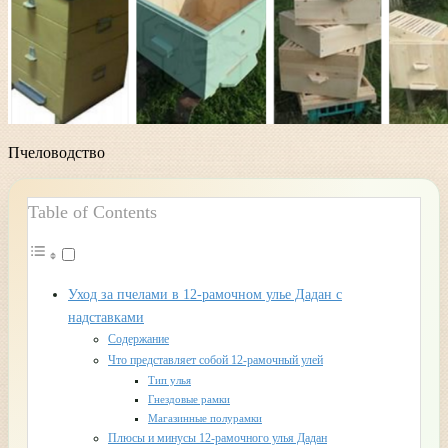
Пчеловодство
Table of Contents
Уход за пчелами в 12-рамочном улье Дадан с
надставками
Содержание
Что представляет собой 12-рамочный улей
Тип улья
Гнездовые рамки
Магазинные полурамки
Плюсы и минусы 12-рамочного улья Дадан