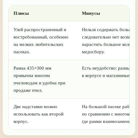
Плюсы
Минусы
Улей распространенный и
Нельзя содержать большие 
востребованный, особенно
следовательно нет возмож
на мелких любительских
нарастить большое количес
пасеках.
медосбору.
Рамка 435×300 мм
Есть неудобство: разный р
привычна многим
в корпусе и магазинных над
пчеловодам и удобна при
продаже пчел.
Две надставки можно
На большой пасеке работа
использовать как второй
по сравнению с многокорп
корпус.
где рамки взаимозаменяем