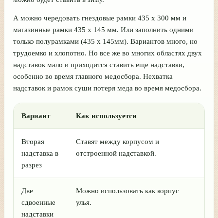
А можно чередовать гнездовые рамки 435 х 300 мм и
магазинные рамки 435 х 145 мм. Или заполнить одними
только полурамками (435 х 145мм). Вариантов много, но
трудоемко и хлопотно. Но все же во многих областях двух
надставок мало и приходится ставить еще надставки,
особенно во время главного медосбора. Нехватка
надставок и рамок суши потеря меда во время медосбора.
Вариант
Как используется
О
Вторая
Ставят между корпусом и
Ис
надставка в
отстроенной надставкой.
в
разрез
Две
Можно использовать как корпус
Мо
сдвоенные
улья.
х 
надставки