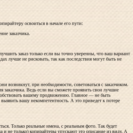
опирайтеру освоиться в начале его пути:
ние заказчика.
улучшить заказ только если вы точно уверенны, что ваш вариант
адах лучше не рисковать, так как последствия
могут быть не
они возникнут, при необходимости, советоваться с заказчиком.
ля заказчика. Ведь если вы сможете проявить свои лучшие
пособствовать вашему продвижению. Главное — не быть
 выявить вашу некомпетентность. А это приведет к потере
ься. Только реальные имена, с реальным фото. Так будет
да и не только) копирайтеры упускают это описание из виду. А