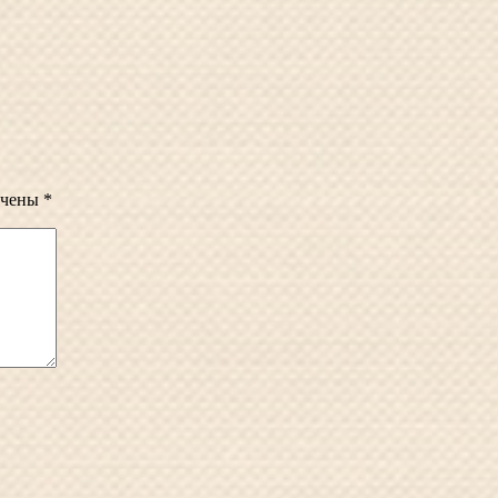
ечены
*