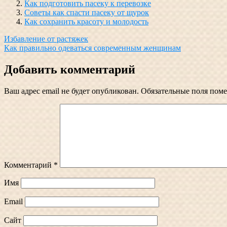
Как подготовить пасеку к перевозке
Советы как спасти пасеку от щурок
Как сохранить красоту и молодость
Навигация
Избавление от растяжек
Как правильно одеваться современным женщинам
по
записям
Добавить комментарий
Ваш адрес email не будет опубликован.
Обязательные поля пом
Комментарий
*
Имя
Email
Сайт