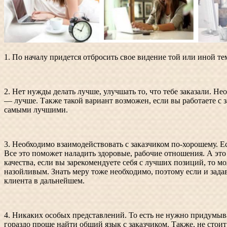
1. По началу придется отбросить свое видение той или иной те
2. Нет нужды делать лучше, улучшать то, что тебе заказали. Не
— лучше. Также такой вариант возможен, если вы работаете с з
самыми лучшими.
3. Необходимо взаимодействовать с заказчиком по-хорошему. Ес
Все это поможет наладить здоровые, рабочие отношения. А это 
качества, если вы зарекомендуете себя с лучших позиций, то 
назойливым. Знать меру тоже необходимо, поэтому если и зада
клиента в дальнейшем.
4. Никаких особых представлений. То есть не нужно придумыват
гораздо проще найти общий язык с заказчиком. Также, не стоит