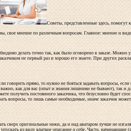
Советы, представленные здесь, помогут к
мы, свое мнение по различным вопросам. Главное: мнение и виде
обходимо делать точно так, как было оговорено в заказе. Можно 
аказчиком не первый раз и хорошо его знаете. При других раскл
ли говорить прямо, то нужно не бояться задавать вопросы, если 
важно, как для вас (опыт и знания лишними не бывают), так и д
можете получить постоянного заказчика, что безусловно будет с
вать вопросы, то лишь самые необходимые, иначе заказчик может
ь сверх оригинальные ники, да и над аватаром лучше не изгалят
 упускать из виду краткое описание о себе. Часто, начинающие (