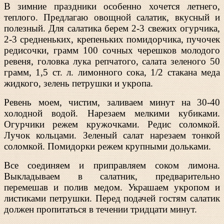
В зимние праздники особенно хочется летнего,
теплого. Предлагаю овощной салатик, вкусный и
полезный. Для салатика берем 2-3 свежих огурчика,
2-3 средненьких, крепеньких помидорчика, пучочек
редисочки, грамм 100 сочных черешков молодого
ревеня, головка лука репчатого, салата зеленого 50
грамм, 1,5 ст. л. лимонного сока, 1/2 стакана меда
жидкого, зелень петрушки и укропа.
Ревень моем, чистим, заливаем минут на 30-40
холодной водой. Нарезаем мелкими кубиками.
Огурчики режем кружочками. Редис соломкой.
Лучок кольцами. Зеленый салат нарезаем тонкой
соломкой. Помидорки режем крупными дольками.
Все соединяем и приправляем соком лимона.
Выкладываем в салатник, предварительно
перемешав и полив медом. Украшаем укропом и
листиками петрушки. Перед подачей гостям салатик
должен пропитаться в течении тридцати минут.