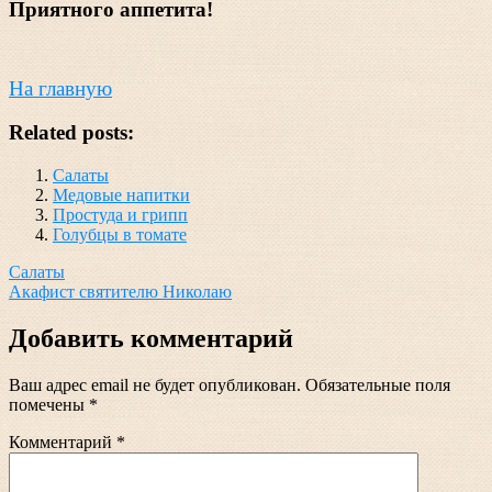
Приятного аппетита!
На главную
Related posts:
Салаты
Медовые напитки
Простуда и грипп
Голубцы в томате
Навигация
Салаты
Акафист святителю Николаю
по
записям
Добавить комментарий
Ваш адрес email не будет опубликован.
Обязательные поля
помечены
*
Комментарий
*