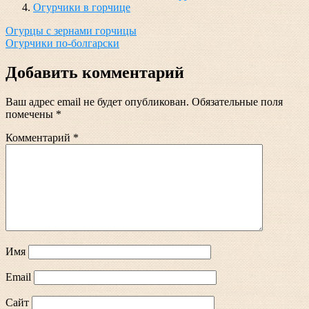
Огурчики в горчице
Навигация
Огурцы с зернами горчицы
Огурчики по-болгарски
по
записям
Добавить комментарий
Ваш адрес email не будет опубликован.
Обязательные поля
помечены
*
Комментарий
*
Имя
Email
Сайт