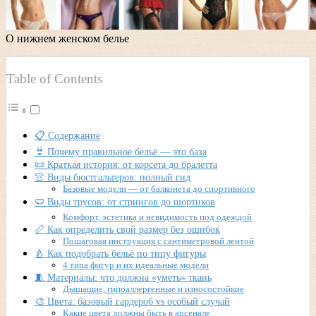
О нижнем женском белье
Table of Contents
📋 Содержание
👙 Почему правильное бельё — это база
📜 Краткая история: от корсета до бралетта
👚 Виды бюстгальтеров: полный гид
Базовые модели — от балконета до спортивного
🩲 Виды трусов: от стрингов до шортиков
Комфорт, эстетика и невидимость под одеждой
📏 Как определить свой размер без ошибок
Пошаговая инструкция с сантиметровой лентой
🍐 Как подобрать бельё по типу фигуры
4 типа фигур и их идеальные модели
🧵 Материалы: что должна «уметь» ткань
Дышащие, гипоаллергенные и износостойкие
🎨 Цвета: базовый гардероб vs особый случай
Какие цвета должны быть в арсенале