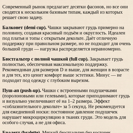
Современный рынок предлагает десятки фасонов, но все они
сводятся к нескольким базовым типам, каждый из которых
решает свою задачу.
Балконет (demi cup).
Чашки закрывают грудь примерно на
половину, создавая красивый подъём и округлость. Идеален
под платья и топы с открытым декольте. Даёт отличную
поддержку при правильном размере, но не подходит для очень
большой груди — нагрузка распределяется неравномерно.
Бюстгальтер с полной чашкой (full cup).
Закрывает грудь
полностью, обеспечивая максимальную поддержку.
Рекомендован для размеров D и выше, для женщин в возрасте
и для тех, кто ценит комфорт выше эстетики. Минус — не
подходит под одежду с глубоким вырезом.
Пуш-ап (push-up).
Чашки с встроенными подушечками
(поролоновыми или гелевыми), которые приподнимают грудь
и визуально увеличивают её на 1–2 размера. Эффект
«соблазнительного декольте» за 5 секунд. Не рекомендуется
для ежедневной носки: постоянное давление подушечек
нарушает микроциркуляцию в тканях груди. Это модель для
особого случая, а не для офиса.
Бралетт (bralette).
Мягкий бюстгальтер без косточек,