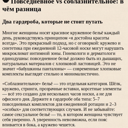
💋 Повседневное vs соблазнительное: в
чём разница
Два гардероба, которые не стоит путать
Многие женщины носят красивое кружевное бельё каждый
день, руководствуясь принципом «я достойна красоты
всегда». Это прекрасный подход, но с оговоркой: кружево и
синтетика при ежедневной 12-часовой носке могут нарушить
микроклимат интимной зоны. Гинекологи и дерматологи
единодушны: повседневное бельё должно быть из дышащих,
натуральных материалов с хлопковой ластовицей. Это не
значит «бабушкины панталоны» — современные хлопковые
комплекты выглядят стильно и минималистично.
«Соблазнительное» бельё — это отдельная категория. Шёлк,
кружево, стринги, прозрачные вставки, корсетные элементы
— всё это создано для нескольких часов носки, а не для
офисного дня. Держите в гардеробе оба типа: 5–7
повседневных комплектов для ежедневной ротации и 2–3
«особых» для соответствующих случаев. И не забывайте:
самое сексуальное бельё — то, в котором женщина чувствует
себя уверенно. А уверенность невозможна, если пояс
впивается в бока, а кружево чешется.