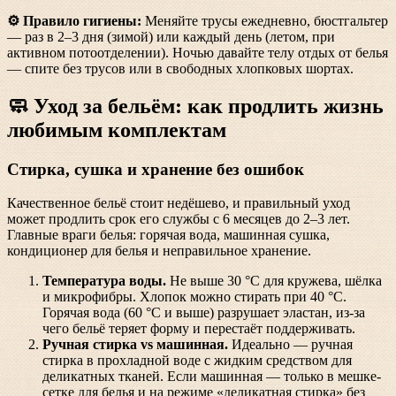
⚙️ Правило гигиены:
Меняйте трусы ежедневно, бюстгальтер
— раз в 2–3 дня (зимой) или каждый день (летом, при
активном потоотделении). Ночью давайте телу отдых от белья
— спите без трусов или в свободных хлопковых шортах.
🧼 Уход за бельём: как продлить жизнь
любимым комплектам
Стирка, сушка и хранение без ошибок
Качественное бельё стоит недёшево, и правильный уход
может продлить срок его службы с 6 месяцев до 2–3 лет.
Главные враги белья: горячая вода, машинная сушка,
кондиционер для белья и неправильное хранение.
Температура воды.
Не выше 30 °C для кружева, шёлка
и микрофибры. Хлопок можно стирать при 40 °C.
Горячая вода (60 °C и выше) разрушает эластан, из-за
чего бельё теряет форму и перестаёт поддерживать.
Ручная стирка vs машинная.
Идеально — ручная
стирка в прохладной воде с жидким средством для
деликатных тканей. Если машинная — только в мешке-
сетке для белья и на режиме «деликатная стирка» без