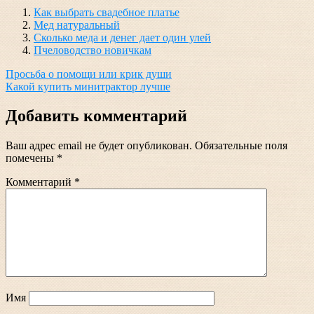
Как выбрать свадебное платье
Мед натуральный
Сколько меда и денег дает один улей
Пчеловодство новичкам
Навигация
Просьба о помощи или крик души
Какой купить минитрактор лучше
по
записям
Добавить комментарий
Ваш адрес email не будет опубликован.
Обязательные поля
помечены
*
Комментарий
*
Имя