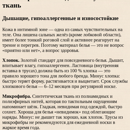
ткань
Дышащие, гипоаллергенные и износостойкие
Кожа в интимной зоне — одна из самых чувствительных на
теле. Она лишена сальных желёз (кроме лобковой области),
имеет более тонкий роговой слой и активнее реагирует на
трение и перегрев. Поэтому материал белья — это не вопрос
«приятно или нет», а вопрос здоровья.
Хлопок.
Золотой стандарт для повседневного белья. Дышит,
впитывает влагу, гипоаллергенен. Ластовица (внутренняя
вставка в трусах) должна быть из 100 % хлопка — это
правило хорошего тона для любого бренда. Минус хлопка:
быстро теряет форму, растягивается и выцветает. Срок службы
хлопкового белья — 6–12 месяцев при регулярной носке.
Микрофибра.
Синтетическая ткань из полиамидных и
полиэфирных нитей, которая по тактильным ощущениям
напоминает шёлк. Гладкая, невидимая под одеждой, быстро
сохнет. Хороша для белья «невидимок» под облегающие
наряды. Минус: не дышит так хорошо, как хлопок. Трусы из
микрофибры не рекомендуются для ежедневной носки в
жаркое время года.