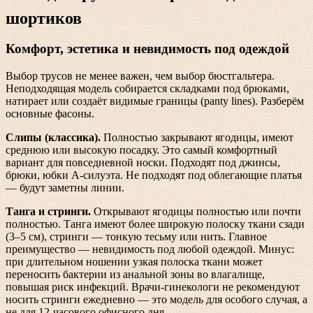
шортиков
Комфорт, эстетика и невидимость под одеждой
Выбор трусов не менее важен, чем выбор бюстгальтера.
Неподходящая модель собирается складками под брюками,
натирает или создаёт видимые границы (panty lines). Разберём
основные фасоны.
Слипы (классика).
Полностью закрывают ягодицы, имеют
среднюю или высокую посадку. Это самый комфортный
вариант для повседневной носки. Подходят под джинсы,
брюки, юбки А-силуэта. Не подходят под облегающие платья
— будут заметны линии.
Танга и стринги.
Открывают ягодицы полностью или почти
полностью. Танга имеют более широкую полоску ткани сзади
(3–5 см), стринги — тонкую тесьму или нить. Главное
преимущество — невидимость под любой одеждой. Минус:
при длительном ношении узкая полоска ткани может
переносить бактерии из анальной зоны во влагалище,
повышая риск инфекций. Врачи-гинекологи не рекомендуют
носить стринги ежедневно — это модель для особого случая, а
не для 12-часового офисного дня.