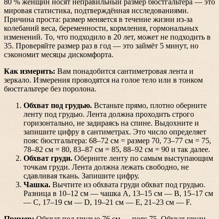
80 % женщин носят неправильный размер бюстгальтера — это
мировая статистика, подтверждённая исследованиями.
Причина проста: размер меняется в течение жизни из-за
колебаний веса, беременности, кормления, гормональных
изменений. То, что подходило в 20 лет, может не подходить в
35. Проверяйте размер раз в год — это займёт 5 минут, но
сэкономит месяцы дискомфорта.
Как измерить:
Вам понадобится сантиметровая лента и
зеркало. Измерения проводятся на голое тело или в тонком
бюстгальтере без поролона.
Обхват под грудью.
Встаньте прямо, плотно оберните
ленту под грудью. Лента должна проходить строго
горизонтально, не задираясь на спине. Выдохните и
запишите цифру в сантиметрах. Это число определяет
пояс бюстгальтера: 68–72 см = размер 70, 73–77 см = 75,
78–82 см = 80, 83–87 см = 85, 88–92 см = 90 и так далее.
Обхват груди.
Оберните ленту по самым выступающим
точкам груди. Лента должна лежать свободно, не
сдавливая ткань. Запишите цифру.
Чашка.
Вычтите из обхвата груди обхват под грудью.
Разница в 10–12 см — чашка A, 13–15 см — B, 15–17 см
— C, 17–19 см — D, 19–21 см — E, 21–23 см — F.
Пример:
Обхват под грудью 76 см → пояс 75. Обхват груди