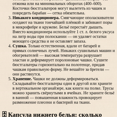
отжима или на минимальных оборотах (400–600).
Косточки бюстгальтеров могут вылететь из чашек и
повредить барабан — сетка обязательна.
Никакого кондиционера.
Смягчающие ополаскиватели
оседают на ткани тончайшей плёнкой и забивают поры
в микрофибре и кружеве. Бельё перестаёт дышать.
Вместо кондиционера используйте 1 ст. л. белого уксуса
на литр воды при полоскании — он удаляет остатки
моющего средства и не оставляет запаха.
Сушка.
Только естественная, вдали от батарей и
прямых солнечных лучей. Никаких сушильных машин и
обогревателей — высокая температура разрушает
эластан и деформирует поролоновые чашки. Сушите
бюстгальтеры горизонтально на полотенце, придав
чашкам правильную форму. Не вешайте за бретели —
они растянутся.
Хранение.
Чашки не должны деформироваться.
Складывайте бюстгальтеры один в другой или храните
в вертикальном органайзере, как книги на полке. Трусы
можно хранить свёрнутыми в ячейках. Не храните бельё
в ванной — повышенная влажность провоцирует
размножение плесени и бактерий на ткани.
🗄️ Капсула нижнего белья: сколько