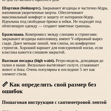
Шортики (бойшортс).
Закрывают ягодицы и частично бёдра,
напоминая укороченные шорты. Обеспечивают
максимальный комфорт и защиту от натирания бёдер.
Идеальны под свободные брюки и юбки. Не подходят под
облегающую одежду — создают заметные границы.
Бразилиана.
Компромисс между слипами и стрингами:
закрывают ягодицы наполовину, имеют V-образный вырез
сзади. Дают меньше линий, чем слипы, но комфортнее
стрингов. Хороший вариант для повседневной носки, если
классика кажется слишком закрытой.
Высокая посадка (high waist).
Ретро-модель, доходящая до
талии и выше. Визуально вытягивает силуэт, сглаживает
живот и бока. Очень популярны в последние 5 лет как
элемент стиля.
📏 Как определить свой размер без
ошибок
Пошаговая инструкция с сантиметровой лентой