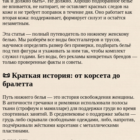
так и должно быть». Не должно. Хорошо подобранное бельё
не впивается, не натирает, не оставляет красных следов на
коже и не требует поправок в течение дня. Оно работает как
вторая кожа: поддерживает, формирует силуэт и остаётся
незаметным.
Эта статья — полный путеводитель по нижнему женскому
белью. Мы разберём все виды бюстгальтеров и трусов,
научимся определять размер без примерки, подбирать бельё
под тип фигуры и ухаживать за ним так, чтобы комплект
служил годами. Без воды, без рекламы конкретных брендов —
только проверенные факты и советы.
📜 Краткая история: от корсета до
бралетта
Путь нижнего белья — это история освобождения женщины.
В античности гречанки и римлянки использовали полосы
ткани (строфиум и мамилларе) для поддержки груди во время
спортивных занятий. В средневековье о поддержке забыли —
грудь либо скрывали свободными одеждами, либо, напротив,
подчёркивали жёсткими корсетами с металлическими
пластинами.