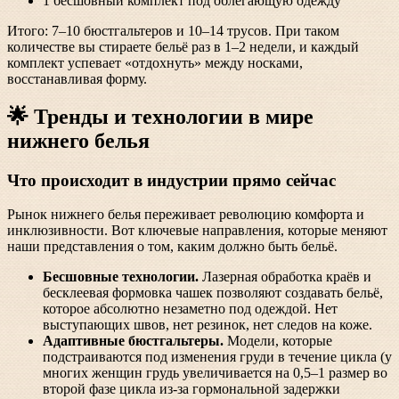
1 бесшовный комплект под облегающую одежду
Итого: 7–10 бюстгальтеров и 10–14 трусов. При таком
количестве вы стираете бельё раз в 1–2 недели, и каждый
комплект успевает «отдохнуть» между носками,
восстанавливая форму.
🌟 Тренды и технологии в мире
нижнего белья
Что происходит в индустрии прямо сейчас
Рынок нижнего белья переживает революцию комфорта и
инклюзивности. Вот ключевые направления, которые меняют
наши представления о том, каким должно быть бельё.
Бесшовные технологии.
Лазерная обработка краёв и
бесклеевая формовка чашек позволяют создавать бельё,
которое абсолютно незаметно под одеждой. Нет
выступающих швов, нет резинок, нет следов на коже.
Адаптивные бюстгальтеры.
Модели, которые
подстраиваются под изменения груди в течение цикла (у
многих женщин грудь увеличивается на 0,5–1 размер во
второй фазе цикла из-за гормональной задержки