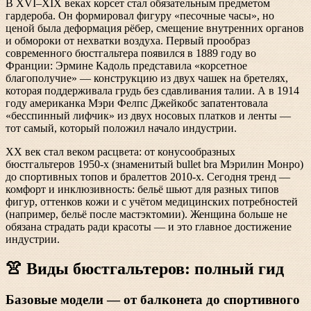
В XVI–XIX веках корсет стал обязательным предметом
гардероба. Он формировал фигуру «песочные часы», но
ценой была деформация рёбер, смещение внутренних органов
и обмороки от нехватки воздуха. Первый прообраз
современного бюстгальтера появился в 1889 году во
Франции: Эрмине Кадоль представила «корсетное
благополучие» — конструкцию из двух чашек на бретелях,
которая поддерживала грудь без сдавливания талии. А в 1914
году американка Мэри Фелпс Джейкобс запатентовала
«бесспинный лифчик» из двух носовых платков и ленты —
тот самый, который положил начало индустрии.
XX век стал веком расцвета: от конусообразных
бюстгальтеров 1950-х (знаменитый bullet bra Мэрилин Монро)
до спортивных топов и бралеттов 2010-х. Сегодня тренд —
комфорт и инклюзивность: бельё шьют для разных типов
фигур, оттенков кожи и с учётом медицинских потребностей
(например, бельё после мастэктомии). Женщина больше не
обязана страдать ради красоты — и это главное достижение
индустрии.
👚 Виды бюстгальтеров: полный гид
Базовые модели — от балконета до спортивного