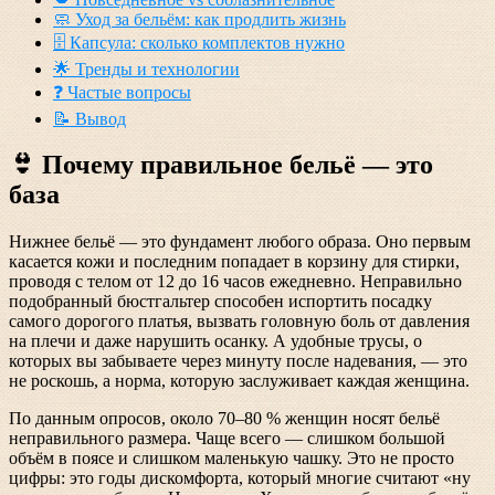
🧼 Уход за бельём: как продлить жизнь
🗄️ Капсула: сколько комплектов нужно
🌟 Тренды и технологии
❓ Частые вопросы
📝 Вывод
👙 Почему правильное бельё — это
база
Нижнее бельё — это фундамент любого образа. Оно первым
касается кожи и последним попадает в корзину для стирки,
проводя с телом от 12 до 16 часов ежедневно. Неправильно
подобранный бюстгальтер способен испортить посадку
самого дорогого платья, вызвать головную боль от давления
на плечи и даже нарушить осанку. А удобные трусы, о
которых вы забываете через минуту после надевания, — это
не роскошь, а норма, которую заслуживает каждая женщина.
По данным опросов, около 70–80 % женщин носят бельё
неправильного размера. Чаще всего — слишком большой
объём в поясе и слишком маленькую чашку. Это не просто
цифры: это годы дискомфорта, который многие считают «ну