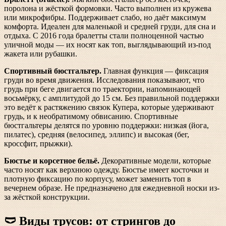
поролона и жёсткой формовки. Часто выполнен из кружева
или микрофибры. Поддерживает слабо, но даёт максимум
комфорта. Идеален для маленькой и средней груди, для сна и
отдыха. С 2016 года бралетты стали полноценной частью
уличной моды — их носят как топ, выглядывающий из-под
жакета или рубашки.
Спортивный бюстгальтер.
Главная функция — фиксация
груди во время движения. Исследования показывают, что
грудь при беге двигается по траектории, напоминающей
восьмёрку, с амплитудой до 15 см. Без правильной поддержки
это ведёт к растяжению связок Купера, которые удерживают
грудь, и к необратимому обвисанию. Спортивные
бюстгальтеры делятся по уровню поддержки: низкая (йога,
пилатес), средняя (велосипед, эллипс) и высокая (бег,
кроссфит, прыжки).
Бюстье и корсетное бельё.
Декоративные модели, которые
часто носят как верхнюю одежду. Бюстье имеет косточки и
плотную фиксацию по корпусу, может заменить топ в
вечернем образе. Не предназначено для ежедневной носки из-
за жёсткой конструкции.
🩲 Виды трусов: от стрингов до