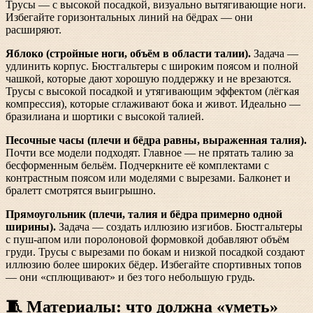
Трусы — с высокой посадкой, визуально вытягивающие ноги.
Избегайте горизонтальных линий на бёдрах — они
расширяют.
Яблоко (стройные ноги, объём в области талии).
Задача —
удлинить корпус. Бюстгальтеры с широким поясом и полной
чашкой, которые дают хорошую поддержку и не врезаются.
Трусы с высокой посадкой и утягивающим эффектом (лёгкая
компрессия), которые сглаживают бока и живот. Идеально —
бразилиана и шортики с высокой талией.
Песочные часы (плечи и бёдра равны, выраженная талия).
Почти все модели подходят. Главное — не прятать талию за
бесформенным бельём. Подчеркните её комплектами с
контрастным поясом или моделями с вырезами. Балконет и
бралетт смотрятся выигрышно.
Прямоугольник (плечи, талия и бёдра примерно одной
ширины).
Задача — создать иллюзию изгибов. Бюстгальтеры
с пуш-апом или поролоновой формовкой добавляют объём
груди. Трусы с вырезами по бокам и низкой посадкой создают
иллюзию более широких бёдер. Избегайте спортивных топов
— они «сплющивают» и без того небольшую грудь.
🧵 Материалы: что должна «уметь»