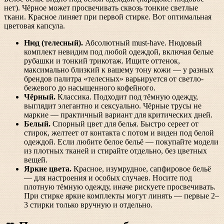
нет). Чёрное может просвечивать сквозь тонкие светлые
ткани. Красное линяет при первой стирке. Вот оптимальная
цветовая капсула.
Нюд (телесный).
Абсолютный must-have. Нюдовый
комплект невидим под любой одеждой, включая белые
рубашки и тонкий трикотаж. Ищите оттенок,
максимально близкий к вашему тону кожи — у разных
брендов палитра «телесных» варьируется от светло-
бежевого до насыщенного кофейного.
Чёрный.
Классика. Подходит под тёмную одежду,
выглядит элегантно и сексуально. Чёрные трусы не
маркие — практичный вариант для критических дней.
Белый.
Спорный цвет для белья. Быстро сереет от
стирок, желтеет от контакта с потом и виден под белой
одеждой. Если любите белое бельё — покупайте модели
из плотных тканей и стирайте отдельно, без цветных
вещей.
Яркие цвета.
Красное, изумрудное, сапфировое бельё
— для настроения и особых случаев. Носите под
плотную тёмную одежду, иначе рискуете просвечивать.
При стирке яркие комплекты могут линять — первые 2–
3 стирки только вручную и отдельно.