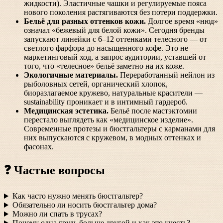
жидкости). Эластичные чашки и регулируемые пояса
нового поколения растягиваются без потери поддержки.
Бельё для разных оттенков кожи.
Долгое время «нюд»
означал «бежевый для белой кожи». Сегодня бренды
запускают линейки с 6–12 оттенками телесного — от
светлого фарфора до насыщенного кофе. Это не
маркетинговый ход, а запрос аудитории, уставшей от
того, что «телесное» бельё заметно на их коже.
Экологичные материалы.
Переработанный нейлон из
рыболовных сетей, органический хлопок,
биоразлагаемое кружево, натуральные красители —
sustainability проникает и в интимный гардероб.
Медицинская эстетика.
Бельё после мастэктомии
перестало выглядеть как «медицинское изделие».
Современные протезы и бюстгальтеры с карманами для
них выпускаются с кружевом, в модных оттенках и
фасонах.
❓ Частые вопросы
Как часто нужно менять бюстгальтер?
Обязательно ли носить бюстгальтер дома?
Можно ли спать в трусах?
Почему одна грудь больше другой и как это учесть?