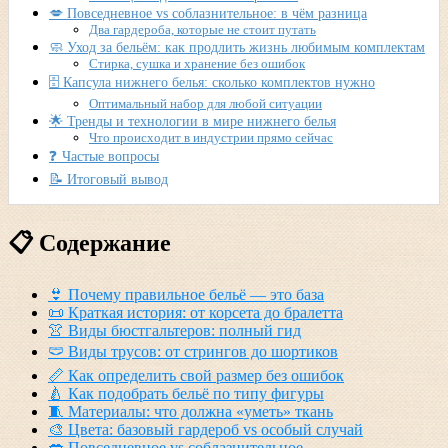
💋 Повседневное vs соблазнительное: в чём разница
Два гардероба, которые не стоит путать
🧼 Уход за бельём: как продлить жизнь любимым комплектам
Стирка, сушка и хранение без ошибок
🗄️ Капсула нижнего белья: сколько комплектов нужно
Оптимальный набор для любой ситуации
🌟 Тренды и технологии в мире нижнего белья
Что происходит в индустрии прямо сейчас
❓ Частые вопросы
📝 Итоговый вывод
📋 Содержание
👙 Почему правильное бельё — это база
📜 Краткая история: от корсета до бралетта
👚 Виды бюстгальтеров: полный гид
🩲 Виды трусов: от стрингов до шортиков
📏 Как определить свой размер без ошибок
🍐 Как подобрать бельё по типу фигуры
🧵 Материалы: что должна «уметь» ткань
🎨 Цвета: базовый гардероб vs особый случай
💋 Повседневное vs соблазнительное