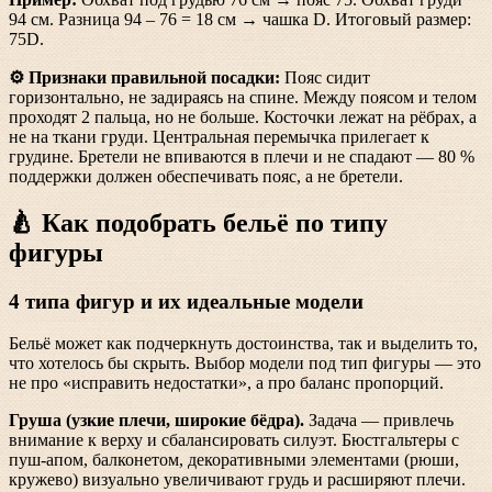
94 см. Разница 94 – 76 = 18 см → чашка D. Итоговый размер:
75D.
⚙️ Признаки правильной посадки:
Пояс сидит
горизонтально, не задираясь на спине. Между поясом и телом
проходят 2 пальца, но не больше. Косточки лежат на рёбрах, а
не на ткани груди. Центральная перемычка прилегает к
грудине. Бретели не впиваются в плечи и не спадают — 80 %
поддержки должен обеспечивать пояс, а не бретели.
🍐 Как подобрать бельё по типу
фигуры
4 типа фигур и их идеальные модели
Бельё может как подчеркнуть достоинства, так и выделить то,
что хотелось бы скрыть. Выбор модели под тип фигуры — это
не про «исправить недостатки», а про баланс пропорций.
Груша (узкие плечи, широкие бёдра).
Задача — привлечь
внимание к верху и сбалансировать силуэт. Бюстгальтеры с
пуш-апом, балконетом, декоративными элементами (рюши,
кружево) визуально увеличивают грудь и расширяют плечи.