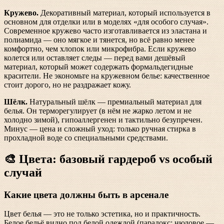
Кружево.
Декоративный материал, который используется в
основном для отделки или в моделях «для особого случая».
Современное кружево часто изготавливается из эластана и
полиамида — оно мягкое и тянется, но всё равно менее
комфортно, чем хлопок или микрофибра. Если кружево
колется или оставляет следы — перед вами дешёвый
материал, который может содержать формальдегидные
красители. Не экономьте на кружевном белье: качественное
стоит дорого, но не раздражает кожу.
Шёлк.
Натуральный шёлк — премиальный материал для
белья. Он терморегулирует (в нём не жарко летом и не
холодно зимой), гипоаллергенен и тактильно безупречен.
Минус — цена и сложный уход: только ручная стирка в
прохладной воде со специальными средствами.
🎨 Цвета: базовый гардероб vs особый
случай
Какие цвета должны быть в арсенале
Цвет белья — это не только эстетика, но и практичность.
Белое бельё видно под белой одеждой (парадокс: нюдовое —