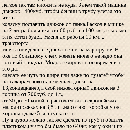
легкое так там иложить не куда. Зачем такой машине
движок 1400куб. чтобы бензин в трубу улетал,это
что в
коляску поставить движок от танка.Расход в мишке
на 2 литра больше а это 60 руб. на 100 км.,а сколько
этих сотен будет. Уменя до работы 10 км. 2
транспорта
мне на оке дешевле доехать чем на маршрутке. В
оке по большому счету менять ничего не надо она
готовый продукт. Модорнезировать осовременить
это да,
сделать ее чуть по шире или даже по пузатей чтобы
пассажирам локоть не мешал, диски на
13,кондецианер,и свой инжекторный движок на 3
горшка от 700куб. до 1л.,
от 30 до 50 коней, с расходом как в европейских
малолитражках на 3,5 лит.на сотню. Коробка у оки
хорошая даже 5ти. ступка есть.
Ну а кузов можно так же сделать из труб и обшить
пластиком,ну что бы было не 640кг. как у оки и не