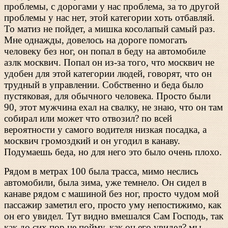
проблемы, с дорогами у нас проблема, за то другой
проблемы у нас нет, этой категории хоть отбавляй.
То матиз не пойдет, а мишка косолапый самый раз.
Мне однажды, довелось на дороге помогать
человеку без ног, он попал в беду на автомобиле
азлк москвич. Попал он из-за того, что москвич не
удобен для этой категории людей, говорят, что он
трудный в управлении. Собственно и беда было
пустяковая, для обычного человека. Просто были
90, этот мужчина ехал на свалку, не знаю, что он там
собирал или может что отвозил? по всей
вероятности у самого водителя низкая посадка, а
москвич громоздкий и он угодил в канаву.
Подумаешь беда, но для него это было очень плохо.
Рядом в метрах 100 была трасса, мимо неслись
автомобили, была зима, уже темнело. Он сидел в
канаве рядом с машиной без ног, просто чудом мой
пассажир заметил его, просто уму непостижимо, как
он его увидел. Тут видно вмешался Сам Господь, так
как до сих пор не пойму, как он его увидел? мы