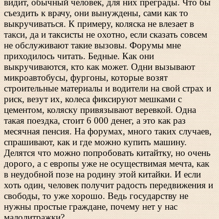
видит, обычный человек, для них преграды. Что бы
съездить к врачу, они вынуждены, сами как то
выкручиваться. К примеру, коляска не влезает в
такси, да и таксисты не охотно, если сказать совсем
не обслуживают такие вызовы. Форумы мне
приходилось читать. Бедные. Как они
выкручиваются, кто как может. Одни вызывают
микроавтобусы, фургоны, которые возят
строительные материалы и водители на свой страх и
риск, везут их, колеса фиксируют мешками с
цементом, коляску привязывают веревкой. Одна
такая поездка, стоит 6 000 денег, а это как раз
месячная пенсия. На форумах, много таких случаев,
спрашивают, как и где можно купить машину.
Делятся что можно попробовать китайтку, но очень
дорого, а с европы уже не осуществимая мечта, как
в неудобной позе на родину этой китайки. И если
хоть один, человек получит радость передвижения и
свободы, то уже хорошо. Ведь государству не
нужны простые граждане, почему нет у нас
малолитражки?