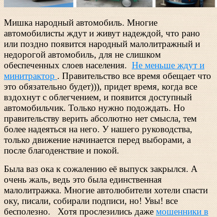
Мишка народный автомобиль. Многие
автомобилисты ждут и живут надеждой, что рано
или поздно появится народный малолитражный и
недорогой автомобиль, для не слишком
обеспеченных слоев населения.
Не меньше ждут и
минитрактор
. Правительство все время
обещает что
это обязательно будет))), придет время, когда все
вздохнут с облегчением, и появится доступный
автомобильчик. Только нужно подождать. Но
правительству верить абсолютно нет смысла, тем
более надеяться на него. У нашего руководства,
только движение начинается перед выборами, а
после благоденствие и покой.
Была ваз ока к сожалению её выпуск закрылся. А
очень жаль, ведь это была единственная
малолитражка. Многие автолюбители хотели спасти
оку, писали, собирали подписи, но! Увы! все
бесполезно. Хотя прослезились даже
мошенники в