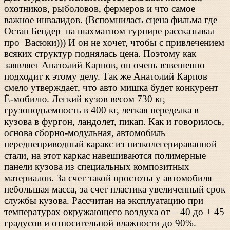
охотников, рыболовов, фермеров и что самое
важное инвалидов. (Вспомнилась сцена фильма где
Остап Бендер на шахматном турнире рассказывал
про Васюки))) И он не хочет, чтобы с привлечением
всяких структур поднялась цена. Поэтому как
заявляет Анатолий Карпов, он очень взвешенно
подходит к этому делу. Так же Анатолий Карпов
смело утверждает, что авто мишка будет конкурент
Ё-мобилю. Легкий кузов весом 730 кг,
грузоподъемность в 400 кг, легкая переделка в
кузова в фургон, ландолет, пикап. Как и говорилось,
основа сборно-модульная, автомобиль
переднеприводный каракс из низколегерираванной
стали, на этот каркас навешиваются полимерные
панели кузова из специальных композитных
материалов. За счет такой простоты у автомобиля
небольшая масса, за счет пластика увеличенный срок
службы кузова. Рассчитан на эксплуатацию при
температурах окружающего воздуха от – 40 до + 45
градусов и относительной влажности до 90%.