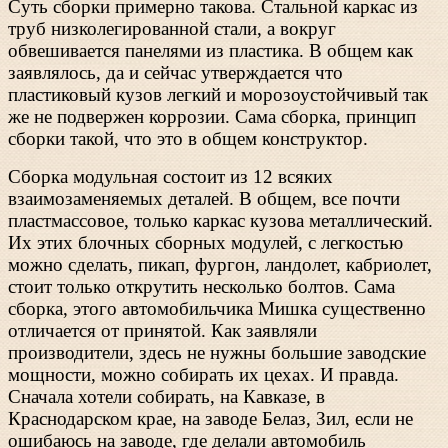
Суть сборки примерно такова. Стальной каркас из
труб низколегированной стали, а вокруг
обвешивается панелями из пластика. В общем как
заявлялось, да и сейчас утверждается что
пластиковый кузов легкий и морозоустойчивый так
же не подвержен коррозии. Сама сборка, принцип
сборки такой, что это в общем конструктор.
Сборка модульная состоит из 12 всяких
взаимозаменяемых деталей. В общем, все почти
пластмассовое, только каркас кузова металлический.
Их этих блочных сборных модулей, с легкостью
можно сделать, пикап, фургон, ландолет, кабриолет,
стоит только открутить несколько болтов. Сама
сборка, этого автомобильчика Мишка существенно
отличается от принятой. Как заявляли
производители, здесь не нужны большие заводские
мощности, можно собирать их цехах. И правда.
Сначала хотели собирать, на Кавказе, в
Краснодарском крае, на заводе Белаз, Зил, если не
ошибаюсь на заводе, где делали автомобиль