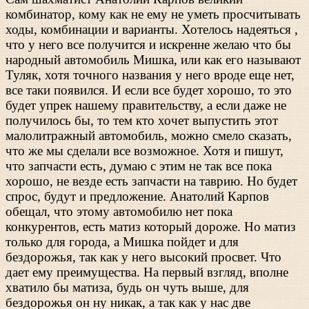
комбинатор, кому как не ему не уметь просчитывать
ходы, комбинации и варианты. Хотелось надеяться ,
что у него все получится и искренне желаю что бы
народный автомобиль Мишка, или как его называют
Туляк, хотя точного названия у него вроде еще нет,
все таки появился. И если все будет хорошо, то это
будет упрек нашему правительству, а если даже не
получилось бы, то тем кто хочет выпустить этот
малолитражный автомобиль, можно смело сказать,
что же мы сделали все возможное. Хотя и пишут,
что запчасти есть, думаю с этим не так все пока
хорошо, не везде есть запчасти на таврию. Но будет
спрос, будут и предложение. Анатолий Карпов
обещал, что этому автомобилю нет пока
конкурентов, есть матиз который дороже. Но матиз
только для города, а Мишка пойдет и для
бездорожья, так как у него высокий просвет. Что
дает ему преимущества. На первый взгляд, вполне
хватило бы матиза, будь он чуть выше, для
бездорожья он ну никак, а так как у нас две