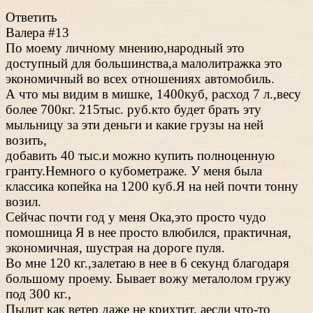
Ответить
Валера #13
По моему личному мнению,народный это
доступный для большинства,а малолитражка это
экономичный во всех отношениях автомобиль.
А что мы видим в мишке, 1400куб, расход 7 л.,весу
более 700кг. 215тыс. руб.кто будет брать эту
мыльницу за эти деньги и какие грузы на ней
возить,
добавить 40 тыс.и можно купить полноценную
гранту.Немного о кубометраже. У меня была
классика копейка на 1200 куб.Я на ней почти тонну
возил.
Сейчас почти год у меня Ока,это просто чудо
помошница Я в нее просто влюбился, практичная,
экономичная, шустрая на дороге пуля.
Во мне 120 кг.,залетаю в нее в 6 секунд благодаря
большому проему. Бывает вожу металолом гружу
под 300 кг.,
Пылит как ветер даже не крихтит, аесли что-то