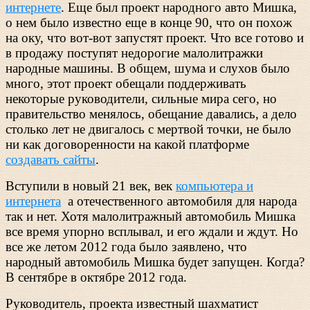
интернете
. Еще был проект народного авто Мишка,
о нем было известно еще в конце 90, что он похож
на оку, что вот-вот запустят проект. Что все готово и
в продажу поступят недорогие малолитражки
народные машины. В общем, шума и слухов было
много, этот проект обещали поддерживать
некоторые руководители, сильные мира сего, но
правительство менялось, обещание давались, а дело
столько лет не двигалось с мертвой точки, не было
ни как договоренности на какой платформе
создавать сайты
.
Вступили в новый 21 век, век
компьютера и
интернета
а отечественного автомобиля для народа
так и нет. Хотя малолитражный автомобиль Мишка
все время упорно всплывал, и его ждали и ждут. Но
все же летом 2012 года было заявлено, что
народный автомобиль Мишка будет запущен. Когда?
В сентябре в октябре 2012 года.
Руководитель, проекта известный шахматист