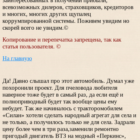
заинтересованных в получении прибыли,
всевозможных дилеров, страховщиков, кредиторов
и многих, многих других щупалец
коррумпированной системы. Поживем увидим но
скорей всего не увидим.©
Копирование и перепечатка запрещена, так как
статья пользователя. ©
На главную
Да! Давно слышал про этот автомобиль. Думал уже
похоронили проект. Для пчеловода любителя
наверное тоже будет в самый раз, да если ещё и
полноприводный будет так вообще цены ему
небудет. Так же начиналось с тракторомобилем
«Силан» хотели сделать народный агрегат для села и
не только, а получилось только не для села. Задрали
цену более чем в три раза,заменили ремонтно
пригодый двигатель ВТЗ на модный «Перкинс»,