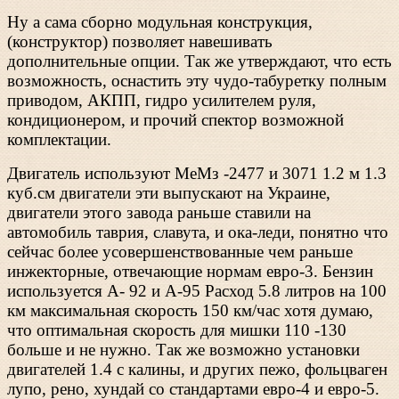
Ну а сама сборно модульная конструкция,
(конструктор) позволяет навешивать
дополнительные опции. Так же утверждают, что есть
возможность, оснастить эту чудо-табуретку полным
приводом, АКПП, гидро усилителем руля,
кондиционером, и прочий спектор возможной
комплектации.
Двигатель используют МеМз -2477 и 3071 1.2 м 1.3
куб.см двигатели эти выпускают на Украине,
двигатели этого завода раньше ставили на
автомобиль таврия, славута, и ока-леди, понятно что
сейчас более усовершенствованные чем раньше
инжекторные, отвечающие нормам евро-3. Бензин
используется А- 92 и А-95 Расход 5.8 литров на 100
км максимальная скорость 150 км/час хотя думаю,
что оптимальная скорость для мишки 110 -130
больше и не нужно. Так же возможно установки
двигателей 1.4 с калины, и других пежо, фольцваген
лупо, рено, хундай со стандартами евро-4 и евро-5.