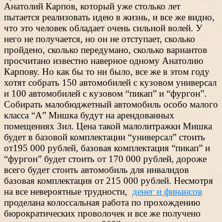
Анатолий Карпов, который уже столько лет
пытается реализовать идею в жизнь, и все же видно,
что это человек обладает очень сильной волей. У
него не получается, но он не отступает, сколько
пройдено, сколько передумано, сколько вариантов
просчитано известно наверное одному Анатолию
Карпову. Но как бы то ни было, все же в этом году
хотят собрать 150 автомобилей с кузовом универсал
и 100 автомобилей с кузовом “пикап” и “фургон”.
Собирать малобюджетный автомобиль особо малого
класса “А” Мишка будут на арендованных
помещениях Зил. Цена такой малолитражки Мишка
будет в базовой комплектации “универсал” стоить
от195 000 рублей, базовая комплектация “пикап” и
“фургон” будет стоить от 170 000 рублей, дороже
всего будет стоить автомобиль для инвалидов
базовая комплектация от 215 000 рублей. Несмотря
на все невероятные трудности,
денег и финансов
проделана колоссальная работа по прохождению
бюрократических проволочек и все же получено