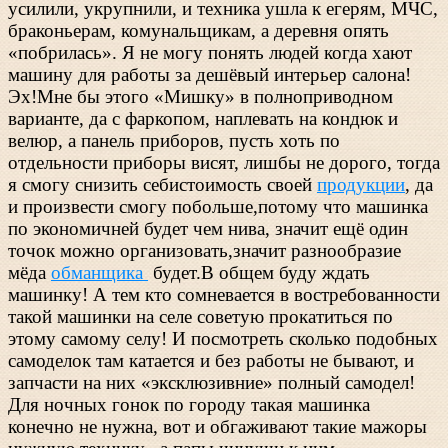
усилили, укрупнили, и техника ушла к егерям, МЧС,
браконьерам, комунальщикам, а деревня опять
«побрилась». Я не могу понять людей когда хают
машину для работы за дешёвый интерьер салона!
Эх!Мне бы этого «Мишку» в полноприводном
варианте, да с фаркопом, наплевать на кондюк и
велюр, а панель приборов, пусть хоть по
отдельности приборы висят, лишбы не дорого, тогда
я смогу снизить себистоимость своей
продукции
, да
и произвести смогу побольше,потому что машинка
по экономичней будет чем нива, значит ещё один
точок можно организовать,значит разнообразие
мёда
обманщика
будет.В общем буду ждать
машинку! А тем кто сомневается в востребованности
такой машинки на селе советую прокатиться по
этому самому селу! И посмотреть сколько подобных
самоделок там катается и без работы не бывают, и
запчасти на них «эксклюзивние» полный самодел!
Для ночных гонок по городу такая машинка
конечно не нужна, вот и обгаживают такие мажоры