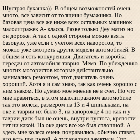
Шустрая букашка)). В общем возможностей очень
много, все зависит от толщины бумажника. Но
базовая цена все же ниже всех остальных машинок
малолитражек А- класса. Разве только Деу матиз но
он дороже. А так с одной стороны можно взять
базовую, уже если с учетом всех наворотов, то
можно уже смотреть другие модели автомобилей. В
общем и есть конкуренция. Двигатель и коробка
передач от автомобиля таврия. Мемз. По убеждению
многих мотористов которые действительно
занимались ремонтом, этот двигатель очень
хороший. Хотя я и сам знаю, так как очень хорошо с
ним знаком. Но думаю мое мнение не в счет. Но что
мне нравиться, в этом малолитражном автомобиле
так это колеса, размером на 13 и 4 шпильками, на
оке и таврии их было 3, на запорожце 4 но как и у
таврии диск был не очень, внутри пустота, крепости
нет ни какой. На оке диск все же был сплошной. А
здесь мне колеса очень понравились, обычно ставят,
что есть под рукой. А тут все таки заметили. Это