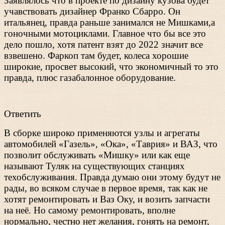
Заявлялось что в проекте по дизайну кузова будет
учавствовать дизайнер Франко Сбарро. Он
итальянец, правда раньше занимался не Мишками,а
гоночными мотоциклами. Главное что бы все это
дело пошло, хотя патент взят до 2022 значит все
взвешено. Фаркоп там будет, колеса хорошие
широкие, просвет высокий, что экономичный то это
правда, плюс газабалонное оборудование.
Ответить
В сборке широко применяются узлы и агрегаты
автомобилей «Газель», «Ока», «Таврия» и ВАЗ, что
позволит обслуживать «Мишку» или как еще
называют Туляк на существующих станциях
техобслуживания. Правда думаю они этому будут не
рады, во всяком случае в первое время, так как не
хотят ремонтировать и Ваз Оку, и возить запчасти
на неё. Но самому ремонтировать, вполне
нормально, честно нет желания, гонять на ремонт,