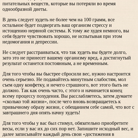
питательных веществ, которые вы потеряли во время
однообразной диеты.
В день следует худеть не более чем на 100 грамм, все
остальное будет подвергать ваш организм стрессу и
истощению нервной системы. К тому же худея немного, вы
себя будете чувствовать хорошо, не испытывая при этом
недомогания и депрессии.
Не следует расстраиваться, что так худеть вы будете долго,
зато это не принесет вашему организму вред, а достигнутый
результат останется постоянным, а не временным.
Для того чтобы вы быстрее сбросили вес, нужно настроится
очень серьезно. Не подавайтесь минутным слабостям, мол
съем одну конфетку, и нечего страшного, вот этого быть не
должно. Так как очень часто, с этого и начинается конец
всему процессу похудения. Вы расслабляетесь, затем думаете
«сколько той жизни», после чего вновь возвращаетесь к
привычному образу жизни, с обещанием себе самой, что вот с
завтрашнего дня опять начну худеть!
Для того чтобы у вас был стимул, обязательно приобретите
весы, если у вас их до сих пор нет. Запишите исходный вес, и
далее записывайте каждый день свои «достижения в