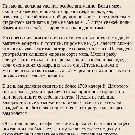
Питью вы должны уделить особое внимание. Вода имеет
свойство выводить шлаки из организма, а шлаки, как
известно, способствуют набору лишнего веса. Следовательно,
старайтесь выпивать в день не меньше 1,5 литра свежей воды.
Заменять ее на чай, газировку и сок недопустимо.
Из своего питания полностью исключите жирную и сладкую
выпечку, конфеты и тортики, пирожные и. д. Сладости можно
заменить сухофруктами, которые гораздо полезнее. Не следует
употреблять слишком жирные сорта мяса. Мясо и рыбу
следует готовить как в отварном, так и в запеченном виде,
если очень хочется жаренного, то старайтесь как можно
меньше использовать масла, а вот маргарин и майонез нужно
исключить из своего питания.
В день вы должны съедать не более 1700 калорий. Для этого
обязательно сделайте распечатку калорийности продуктов,
или перепишите ее себе на листок. Исходя из таблицы
калорийности, вы сможете составлять себе сами меню на
каждый день, без всяких диет, и есть те продукты, которые
вам хочется.
Обязательно делайте физические упражнения, чтобы процесс
похудения шел быстрее, к тому же вы сможете подтянуть
свою фигуру и сделать ее красивее. Поэтому вы просто