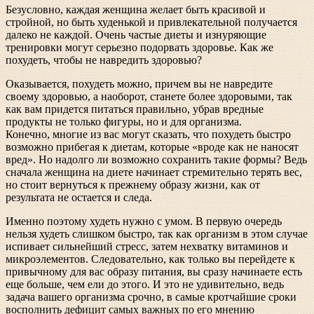
Безусловно, каждая женщина желает быть красивой и
стройной, но быть худенькой и привлекательной получается
далеко не каждой. Очень частые диеты и изнуряющие
тренировки могут серьезно подорвать здоровье. Как же
похудеть, чтобы не навредить здоровью?
Оказывается, похудеть можно, причем вы не навредите
своему здоровью, а наоборот, станете более здоровыми, так
как вам придется питаться правильно, убрав вредные
продукты не только фигуры, но и для организма.
Конечно, многие из вас могут сказать, что похудеть быстро
возможно прибегая к диетам, которые «вроде как не наносят
вред». Но надолго ли возможно сохранить такие формы? Ведь
сначала женщина на диете начинает стремительно терять вес,
но стоит вернуться к прежнему образу жизни, как от
результата не остается и следа.
Именно поэтому худеть нужно с умом. В первую очередь
нельзя худеть слишком быстро, так как организм в этом случае
испивает сильнейший стресс, затем нехватку витаминов и
микроэлементов. Следовательно, как только вы перейдете к
привычному для вас образу питания, вы сразу начинаете есть
еще больше, чем ели до этого. И это не удивительно, ведь
задача вашего организма срочно, в самые кротчайшие сроки
восполнить дефицит самых важных по его мнению