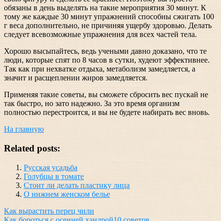
обязаны в день выделять на такие мероприятия 30 минут. К
тому же каждые 30 минут упражнений способны сжигать 100
г веса дополнительно, не причиняя ущербу здоровью. Делать
следует всевозможные упражнения для всех частей тела.
Хорошо высыпайтесь, ведь учеными давно доказано, что те
люди, которые спят по 8 часов в сутки, худеют эффективнее.
Так как при нехватке отдыха, метаболизм замедляется, а
значит и расщеплении жиров замедляется.
Применяя такие советы, вы сможете сбросить вес пускай не
так быстро, но зато надежно. За это время организм
полностью перестроится, и вы не будете набирать вес вновь.
На главную
Related posts:
Русская усадьба
Голубцы в томате
Стоит ли делать пластику лица
О нижнем женском белье
Навигация
Как вырастить перец чили
Как бороться с осенней хандрой10 советов