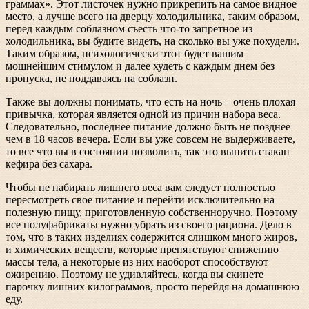
граммах». Этот листочек нужно прикрепить на самое видное
место, а лучше всего на дверцу холодильника, таким образом,
перед каждым соблазном съесть что-то запретное из
холодильника, вы будите видеть, на сколько вы уже похудели.
Таким образом, психологически этот будет вашим
мощнейшим стимулом и далее худеть с каждым днем без
пропуска, не поддаваясь на соблазн.
Также вы должны понимать, что есть на ночь – очень плохая
привычка, которая является одной из причин набора веса.
Следовательно, последнее питание должно быть не позднее
чем в 18 часов вечера. Если вы уже совсем не выдерживаете,
то все что вы в состоянии позволить, так это выпить стакан
кефира без сахара.
Чтобы не набирать лишнего веса вам следует полностью
пересмотреть свое питание и перейти исключительно на
полезную пищу, приготовленную собственноручно. Поэтому
все полуфабрикаты нужно убрать из своего рациона. Дело в
том, что в таких изделиях содержится слишком много жиров,
и химических веществ, которые препятствуют снижению
массы тела, а некоторые из них наоборот способствуют
ожирению. Поэтому не удивляйтесь, когда вы скинете
парочку лишних килограммов, просто перейдя на домашнюю
еду.