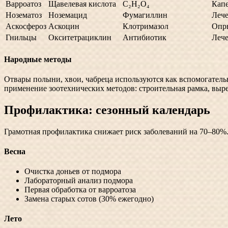
Варроатоз
Щавелевая кислота
C₂H₂O₄
Капе
Нозематоз
Ноземацид
Фумагиллин
Леч
Аскосфероз
Аскоцин
Клотримазол
Опр
Гнильцы
Окситетрациклин
Антибиотик
Леч
Народные методы
Отвары полыни, хвои, чабреца используются как вспомогатель
применение зоотехнических методов: строительная рамка, выре
Профилактика: сезонный календарь
Грамотная профилактика снижает риск заболеваний на 70–80%
Весна
Очистка доньев от подмора
Лабораторный анализ подмора
Первая обработка от варроатоза
Замена старых сотов (30% ежегодно)
Лето