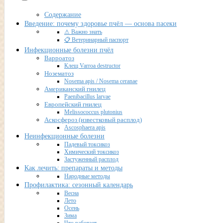
Содержание
Введение: почему здоровье пчёл — основа пасеки
⚠ Важно знать
📋 Ветеринарный паспорт
Инфекционные болезни пчёл
Варроатоз
Клещ Varroa destructor
Нозематоз
Nosema apis / Nosema ceranae
Американский гнилец
Paenibacillus larvae
Европейский гнилец
Melissococcus plutonius
Аскосфероз (известковый расплод)
Ascosphaera apis
Неинфекционные болезни
Падевый токсикоз
Химический токсикоз
Застуженный расплод
Как лечить: препараты и методы
Народные методы
Профилактика: сезонный календарь
Весна
Лето
Осень
Зима