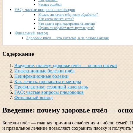
Что работает
Частые ошибки
FAQ: частые вопросы пчеловодов
Можно ли качать мёд после обработки?
Как часто менять соты?
Что делать при подозрении на гнилец?
Нужно ли обрабатывать пустые ульи?
Финальный вывод
Здоровье пчёл — это система, а не разовая акция
Содержание
Введение: почему здоровье пчёл — основа пасеки
Инфекционные болезни пчёл
Неинфекционные болезни
Как лечить: препараты и методы
Профилактика: сезонный календарь
FAQ: частые вопросы пчеловодов
Финальный вывод
Введение: почему здоровье пчёл — осно
Болезни пчёл — главная причина ослабления и гибели семей. П
и правильное лечение позволяют сохранить пасеку и получить 