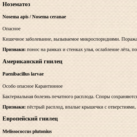
Нозематоз
Nosema apis / Nosema ceranae
Опасное
Кишечное заболевание, вызываемое микроспоридиями. Поражае
Признаки:
понос на рамках и стенках улья, ослабление лёта, 
Американский гнилец
Paenibacillus larvae
Особо опасное
Карантинное
Бактериальная болезнь печатного расплода. Споры сохраняютс
Признаки:
пёстрый расплод, впалые крышечки с отверстиями, г
Европейский гнилец
Melissococcus plutonius