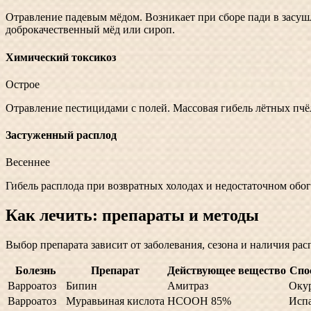
Отравление падевым мёдом. Возникает при сборе пади в засуш
доброкачественный мёд или сироп.
Химический токсикоз
Острое
Отравление пестицидами с полей. Массовая гибель лётных пчёл
Застуженный расплод
Весеннее
Гибель расплода при возвратных холодах и недостаточном обог
Как лечить: препараты и методы
Выбор препарата зависит от заболевания, сезона и наличия ра
Болезнь
Препарат
Действующее вещество
Спо
Варроатоз
Бипин
Амитраз
Окур
Варроатоз
Муравьиная кислота
HCOOH 85%
Исп