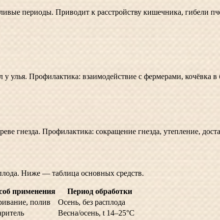
ливые периоды. Приводит к расстройству кишечника, гибели пчё
 у улья. Профилактика: взаимодействие с фермерами, кочёвка в
реве гнезда. Профилактика: сокращение гнезда, утепление, дост
сплода. Ниже — таблица основных средств.
соб применения
Период обработки
ивание, полив
Осень, без расплода
аритель
Весна/осень, t 14–25°C