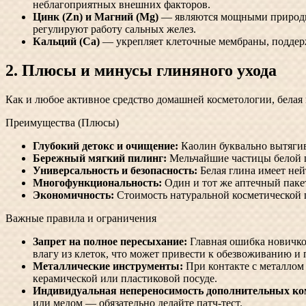
неблагоприятных внешних факторов.
Цинк (Zn) и Магний (Mg)
— являются мощными природны
регулируют работу сальных желез.
Кальций (Ca)
— укрепляет клеточные мембраны, поддер
2. Плюсы и минусы глиняного ухода
Как и любое активное средство домашней косметологии, белая
Преимущества (Плюсы)
Глубокий детокс и очищение:
Каолин буквально вытягива
Бережный мягкий пилинг:
Мельчайшие частицы белой г
Универсальность и безопасность:
Белая глина имеет не
Многофункциональность:
Один и тот же аптечный паке
Экономичность:
Стоимость натуральной косметической г
Важные правила и ограничения
Запрет на полное пересыхание:
Главная ошибка новичков
влагу из клеток, что может привести к обезвоживанию 
Металлические инструменты:
При контакте с металлом
керамической или пластиковой посуде.
Индивидуальная непереносимость дополнительных ко
или медом — обязательно делайте патч-тест.