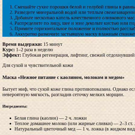
Смешайте сухие порошки белой и голубой глины в равн
Разведите минеральной водой или теплым свежезаваренн
Добавьте несколько капель качественного оливкового ма
Распределите по лицу, шее и зоне декольте кистью или п
Примите горизонтальное положение и полностью рассла
Аккуратно размочите застывшую маску влажным спонжем
Время выдержки:
15 минут
Курс:
1–2 раза в неделю
Эффект:
Глубокая регенерация, лифтинг, свежий отдохнувший
Для сухой и чувствительной кожи
Маска «Нежное питание с каолином, молоком и медом»
Бытует миф, что сухой коже глина противопоказана. Однако ес
невероятную мягкость, разгладив сеточку мелких морщин.
Ингредиенты:
Белая глина (каолин) — 2 ч. ложки
Теплое домашнее молоко (или жирные сливки) — 2–3 ст.
Натуральный цветочный мед — 1 ч. ложка (в жидком вид