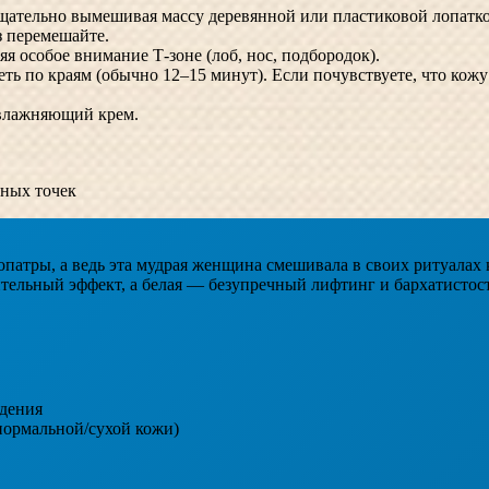
щательно вымешивая массу деревянной или пластиковой лопатко
з перемешайте.
я особое внимание Т-зоне (лоб, нос, подбородок).
леть по краям (обычно 12–15 минут). Если почувствуете, что кож
увлажняющий крем.
рных точек
патры, а ведь эта мудрая женщина смешивала в своих ритуалах
тельный эффект, а белая — безупречный лифтинг и бархатистост
едения
нормальной/сухой кожи)