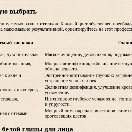
кую выбрать
глину самых разных оттенков. Каждый цвет обусловлен преоблад
ла максимально результативной, ориентируйтесь на этот профес
уемый тип кожи
Главно
ая, чувствительная
Мягкое очищение, детоксикация, подтяжка
мбинированная,
Мощная дезинфекция, отбеливание веснуше
обмена веществ.
я к акне и
Экстренное впитывание глубоких загрязне
устранение черных точек.
Деликатная дезинфекция, улучшение кров
склонная к куперозу
успокоение.
уставшая,
Интенсивное глубокое увлажнение, тониз
и упругости.
Мощный лимфодренаж, восстановление гид
ная с отеками
ороговевших клеток.
 белой глины для лица