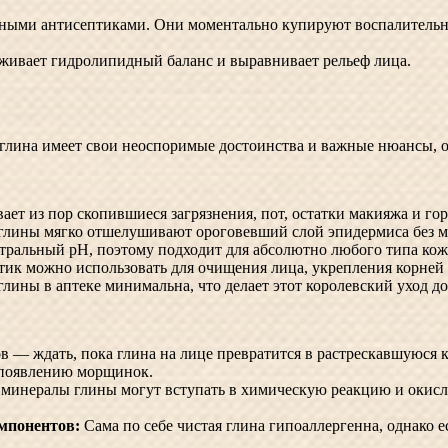
ми антисептиками. Они моментально купируют воспалительны
живает гидролипидный баланс и выравнивает рельеф лица.
 глина имеет свои неоспоримые достоинства и важные нюансы, о
ет из пор скопившиеся загрязнения, пот, остатки макияжа и го
лины мягко отшелушивают ороговевший слой эпидермиса без мик
йтральный pH, поэтому подходит для абсолютно любого типа кож
тик можно использовать для очищения лица, укрепления корней 
лины в аптеке минимальна, что делает этот королевский уход 
 — ждать, пока глина на лице превратится в растрескавшуюся к
и появлению морщинок.
 минералы глины могут вступать в химическую реакцию и окисля
мпонентов:
Сама по себе чистая глина гипоаллергенна, однако 