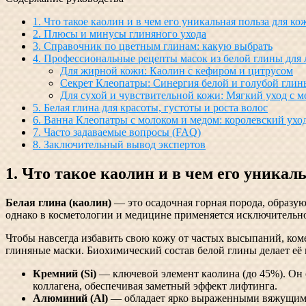
1. Что такое каолин и в чем его уникальная польза для ко
2. Плюсы и минусы глиняного ухода
3. Справочник по цветным глинам: какую выбрать
4. Профессиональные рецепты масок из белой глины для 
Для жирной кожи: Каолин с кефиром и цитрусом
Секрет Клеопатры: Синергия белой и голубой глин
Для сухой и чувствительной кожи: Мягкий уход с м
5. Белая глина для красоты, густоты и роста волос
6. Ванна Клеопатры с молоком и медом: королевский уход
7. Часто задаваемые вопросы (FAQ)
8. Заключительный вывод экспертов
1. Что такое каолин и в чем его уникал
Белая глина (каолин)
— это осадочная горная порода, образую
однако в косметологии и медицине применяется исключитель
Чтобы навсегда избавить свою кожу от частых высыпаний, коме
глиняные маски. Биохимический состав белой глины делает её
Кремний (Si)
— ключевой элемент каолина (до 45%). Он 
коллагена, обеспечивая заметный эффект лифтинга.
Алюминий (Al)
— обладает ярко выраженными вяжущими