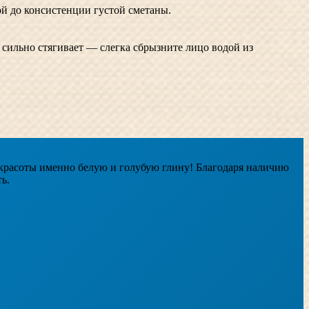
й до консистенции густой сметаны.
у сильно стягивает — слегка сбрызните лицо водой из
 красоты именно белую и голубую глину! Благодаря наличию
ь.