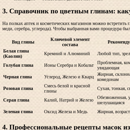
3. Справочник по цветным глинам: ка
На полках аптек и косметических магазинов можно встретить 
меди, серебра, углерода). Чтобы выбранная вами процедура бы
Ключевой элемент
Вид глины
Рекоменд
состава
Белая глина
Кремний и Алюминий
Любой тип, зрел
(Каолин)
Проблемная, ко
Голубая глина
Ионы Серебра и Кобальт
увядающая
Жирная, склонна
Черная глина
Углерод, Железо и Кварц
комедонам
Смесь белой и красной
Розовая глина
Сухая, тонкая, 
глины
Обезвоженная, 
Серая глина
Калий, Натрий и Железо
шелушащаяся
Зеленая глина
Оксид Железа и Медь
Жирная, возраст
4. Профессиональные рецепты масок из