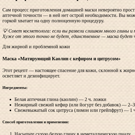
Сам процесс приготовления домашней маски невероятно прост: 
аптечной точности — в ней нет острой необходимости. Вы може
горкой хватает на одну полноценную процедуру.
💡 Совет косметолога: если вы развели слишком много глины и
Хуже от этого точно не будет, единственное — маска будет 
Для жирной и проблемной кожи
Маска «Матирующий Каолин с кефиром и цитрусом»
Этот рецепт — настоящее спасение для кожи, склонной к жирн
осветляет и дезинфицирует.
Ингредиенты:
Белая аптечная глина (каолин) — 2 ч. ложки
Нежирный свежий кефир (или йогурт без добавок) — 2–3
Свежевыжатый сок цитруса (лимон или грейпфрут) — 1 ч
Способ приготовления и применения:
Насыпьте сухую белую глину в неметаллическую пиалу.