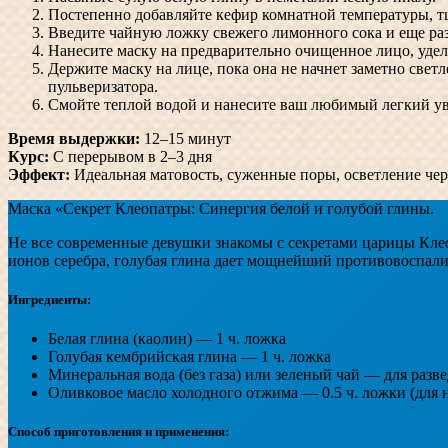
Постепенно добавляйте кефир комнатной температуры, т
Введите чайную ложку свежего лимонного сока и еще ра
Нанесите маску на предварительно очищенное лицо, уделя
Держите маску на лице, пока она не начнет заметно свет
пульверизатора.
Смойте теплой водой и нанесите ваш любимый легкий 
Время выдержки:
12–15 минут
Курс:
С перерывом в 2–3 дня
Эффект:
Идеальная матовость, суженные поры, осветление че
Маска «Секрет Клеопатры: Синергия белой и голубой глины.
Не все современные девушки знакомы с секретами царицы Клео
ионов серебра, голубая глина дает мощнейший противовоспали
Ингредиенты:
Белая глина (каолин) — 1 ч. ложка
Голубая кембрийская глина — 1 ч. ложка
Минеральная вода (без газа) или зеленый чай — для разв
Оливковое масло холодного отжима — 0.5 ч. ложки (для 
Способ приготовления и применения: