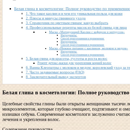
Белая глина в косметологии: Полное руководство по применению
1. Что такое каолин и в чем его уникальная польза для кожи
2. Плюсы и минусы глиняного ухода
3. Справочник по цветным глинам: какую выбрать
4. Профессиональные рецепты масок из белой глины для лица
Маска «Матирующий Каолин с кефиром и цитрусом»
Ингредиенты:
Способ приготовления и применения:
Ингредиенты:
Способ приготовления и применения:
Маска «Нежное питание с каолином, молоком и медом»
Ингредиенты:
Способ приготовления и применения:
5. Белая глина для красоты, густоты и роста волос
Рецепт детокс-маски для укрепления корней волос
6. Ванна Клеопатры с молоком и медом: королевский уход за т
7. Часто задаваемые вопросы (FAQ)
8. Заключительный вывод экспертов
Белая глина в косметологии: Полное руководство
Целебные свойства глины были открыты женщинами тысячи лет
микроэлементов, которые глубоко очищают, подтягивают и ом
излишки себума. Современные косметологи заслуженно считают
лечения и укрепления волос.
Содержание руководства