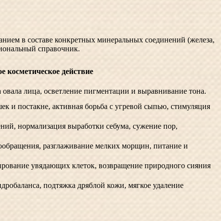
анием в составе конкретных минеральных соединений (железа,
сиональный справочник.
е косметическое действие
 овала лица, осветление пигментации и выравнивание тона.
к и постакне, активная борьба с угревой сыпью, стимуляция
ний, нормализация выработки себума, сужение пор,
ообращения, разглаживание мелких морщин, питание и
ирование увядающих клеток, возвращение природного сияния
робаланса, подтяжка дряблой кожи, мягкое удаление