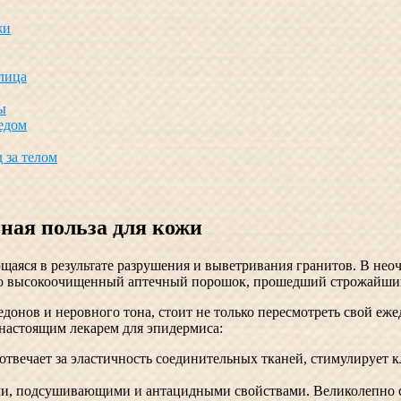
жи
лица
ы
едом
 за телом
ьная польза для кожи
щаяся в результате разрушения и выветривания гранитов. В нео
но высокоочищенный аптечный порошок, прошедший строжайший 
донов и неровного тона, стоит не только пересмотреть свой еж
 настоящим лекарем для эпидермиса:
отвечает за эластичность соединительных тканей, стимулирует 
, подсушивающими и антацидными свойствами. Великолепно с