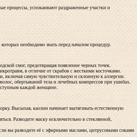
е процессы, успокаивают раздраженные участки и
 которых необходимо знать перед началом процедур.
родской смог, предотвращая появление черных точек.
ротравм, в отличие от скрабов с жесткими косточками.
и, включая самую чувствительную и склонную к аллергии.
волос, обертываний тела и лечебных компрессов при ушибах.
доступным каждой женщине.
орку. Высыхая, каолин начинает вытягивать естественную
ться. Разводите маску исключительно в стеклянной,
если вы разводите её с эфирными маслами, цитрусовыми соками