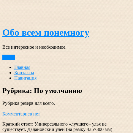
Перейти
к
содержимому
Обо всем понемногу
Все интересное и необходимое.
Меню
Главная
Контакты
Навигация
Рубрика:
По умолчанию
Рубрика резерв для всего.
Комментариев нет
Краткий ответ: Универсального «лучшего» улья не
существует. Дадановский улей (на рамку 435×300 мм)